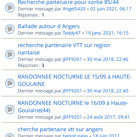
Recherche partenaire pour sortie 85/44
Dernier message par
Angel5420
«
02 juin 2021, 06:17
Réponses :
1
Ballade autour d Angers
Dernier message par
Teddy47
«
19 janv. 2021, 16:15
recherche partenaire VTT sur region
nantaise
Dernier message par
JEFF9201
«
30 mai 2018, 22:46
Réponses :
3
RANDONNEE NOCTURNE LE 15/09 à HAUTE-
GOULAINE
Dernier message par
JEFF9201
«
30 mai 2018, 22:40
RANDONNEE NOCTURNE le 16/09 à Haute-
Goulaine(44)
Dernier message par
JEFF9201
«
24 août 2017, 09:41
cherche partenaire vtt sur angers
Dernier message par
benoit.galas
«
18 juin 2017,