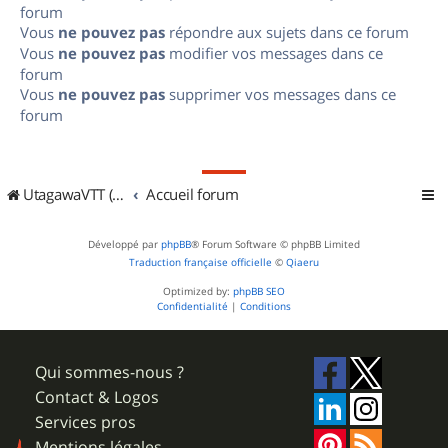
forum
Vous
ne pouvez pas
répondre aux sujets dans ce forum
Vous
ne pouvez pas
modifier vos messages dans ce
forum
Vous
ne pouvez pas
supprimer vos messages dans ce
forum
UtagawaVTT (Randos VTT et VTTAE avec traces GPS)
Accueil forum
Développé par
phpBB
® Forum Software © phpBB Limited
Traduction française officielle
©
Qiaeru
Optimized by:
phpBB SEO
Confidentialité
|
Conditions
Qui sommes-nous ?
Contact & Logos
Services pros
Mentions légales