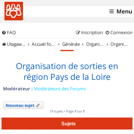
Menu
FAQ
Inscription
Connexion
UtagawaVTT (Randos VTT et VTTAE avec traces GPS)
Accueil forum
Générale
Organisation de sorties & Recherche de partenaires
Organisation de sorties en région Pays de la Loire
Organisation de sorties en
région Pays de la Loire
Modérateur :
Modérateurs des Forums
Nouveau sujet
19 sujets • Page
1
sur
1
Sujets