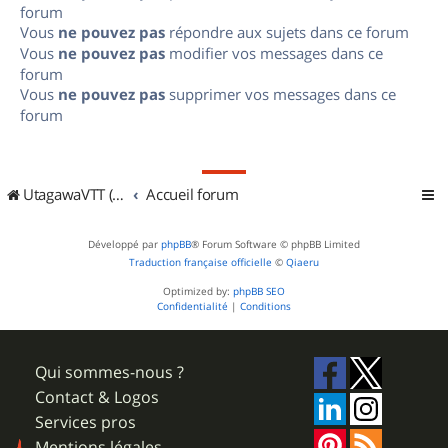
forum
Vous
ne pouvez pas
répondre aux sujets dans ce forum
Vous
ne pouvez pas
modifier vos messages dans ce
forum
Vous
ne pouvez pas
supprimer vos messages dans ce
forum
UtagawaVTT (Randos VTT et VTTAE avec traces GPS)
Accueil forum
Développé par
phpBB
® Forum Software © phpBB Limited
Traduction française officielle
©
Qiaeru
Optimized by:
phpBB SEO
Confidentialité
|
Conditions
Qui sommes-nous ?
Contact & Logos
Services pros
Mentions légales