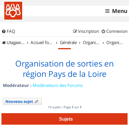
Menu
FAQ
Inscription
Connexion
UtagawaVTT (Randos VTT et VTTAE avec traces GPS)
Accueil forum
Générale
Organisation de sorties & Recherche de partenaires
Organisation de sorties en région Pays de la Loire
Organisation de sorties en
région Pays de la Loire
Modérateur :
Modérateurs des Forums
Nouveau sujet
19 sujets • Page
1
sur
1
Sujets