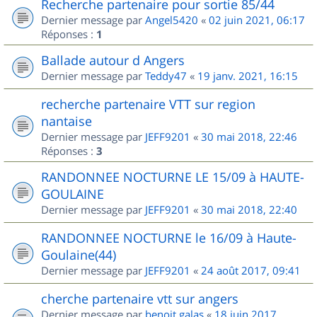
Recherche partenaire pour sortie 85/44
Dernier message par
Angel5420
«
02 juin 2021, 06:17
Réponses :
1
Ballade autour d Angers
Dernier message par
Teddy47
«
19 janv. 2021, 16:15
recherche partenaire VTT sur region
nantaise
Dernier message par
JEFF9201
«
30 mai 2018, 22:46
Réponses :
3
RANDONNEE NOCTURNE LE 15/09 à HAUTE-
GOULAINE
Dernier message par
JEFF9201
«
30 mai 2018, 22:40
RANDONNEE NOCTURNE le 16/09 à Haute-
Goulaine(44)
Dernier message par
JEFF9201
«
24 août 2017, 09:41
cherche partenaire vtt sur angers
Dernier message par
benoit.galas
«
18 juin 2017,