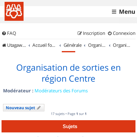
Menu
FAQ
Inscription
Connexion
UtagawaVTT (Randos VTT et VTTAE avec traces GPS)
Accueil forum
Générale
Organisation de sorties & Recherche de partenaires
Organisation de sorties en région Centre
Organisation de sorties en
région Centre
Modérateur :
Modérateurs des Forums
Nouveau sujet
17 sujets • Page
1
sur
1
Sujets