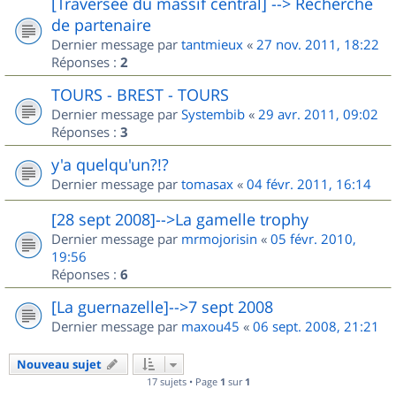
[Traversée du massif central] --> Recherche
de partenaire
Dernier message par
tantmieux
«
27 nov. 2011, 18:22
Réponses :
2
TOURS - BREST - TOURS
Dernier message par
Systembib
«
29 avr. 2011, 09:02
Réponses :
3
y'a quelqu'un?!?
Dernier message par
tomasax
«
04 févr. 2011, 16:14
[28 sept 2008]-->La gamelle trophy
Dernier message par
mrmojorisin
«
05 févr. 2010,
19:56
Réponses :
6
[La guernazelle]-->7 sept 2008
Dernier message par
maxou45
«
06 sept. 2008, 21:21
Nouveau sujet
17 sujets • Page
1
sur
1