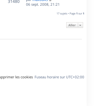
r
V
s
31480
g
e
e
06 sept. 2008, 21:21
i
m
s
e
r
u
e
e
a
s
n
r
17 sujets • Page
1
sur
1
s
g
e
i
m
s
e
e
e
a
Aller
s
r
s
g
m
s
e
e
a
s
g
s
e
a
g
e
upprimer les cookies
Fuseau horaire sur
UTC+02:00