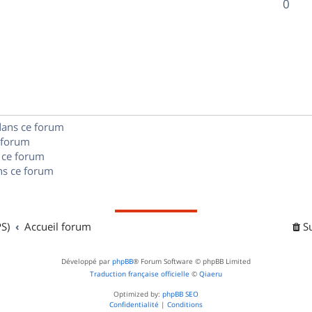
R
0
s
p
s
n
é
e
o
s
p
s
n
e
o
s
s
n
e
dans ce forum
s
s
 forum
e
 ce forum
s ce forum
s
S)
Accueil forum
S
Développé par
phpBB
® Forum Software © phpBB Limited
Traduction française officielle
©
Qiaeru
Optimized by:
phpBB SEO
Confidentialité
|
Conditions