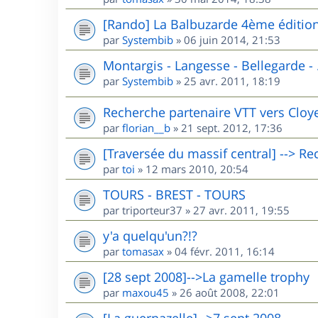
[Rando] La Balbuzarde 4ème éditio
par
Systembib
»
06 juin 2014, 21:53
Montargis - Langesse - Bellegarde - .
par
Systembib
»
25 avr. 2011, 18:19
Recherche partenaire VTT vers Cloyes 
par
florian__b
»
21 sept. 2012, 17:36
[Traversée du massif central] --> R
par
toi
»
12 mars 2010, 20:54
TOURS - BREST - TOURS
par
triporteur37
»
27 avr. 2011, 19:55
y'a quelqu'un?!?
par
tomasax
»
04 févr. 2011, 16:14
[28 sept 2008]-->La gamelle trophy
par
maxou45
»
26 août 2008, 22:01
[La guernazelle]-->7 sept 2008