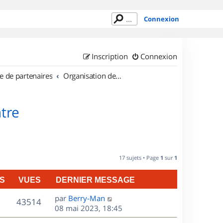
Connexion
Inscription
Connexion
e de partenaires
Organisation de sorties en région Centre
tre
17 sujets • Page
1
sur
1
S
VUES
DERNIER MESSAGE
D
par
Berry-Man
V
43514
e
08 mai 2023, 18:45
r
u