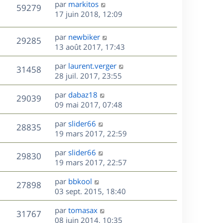
D
par
markitos
n
V
59279
e
e
17 juin 2018, 12:09
i
r
u
e
s
n
r
D
par
newbiker
V
29285
e
i
m
e
13 août 2017, 17:43
e
e
r
u
s
r
s
D
par
laurent.verger
n
V
31458
m
s
e
e
28 juil. 2017, 23:55
i
e
a
r
u
e
s
s
D
g
par
dabaz18
n
r
V
29039
s
e
e
e
09 mai 2017, 07:48
i
m
a
r
u
e
e
s
D
g
par
slider66
n
r
V
s
28835
e
e
e
19 mars 2017, 22:59
i
m
s
r
u
e
e
a
s
D
par
slider66
n
r
V
s
29830
g
e
e
19 mars 2017, 22:57
i
m
s
e
r
u
e
e
a
s
D
par
bbkool
n
r
V
s
27898
g
e
e
03 sept. 2015, 18:40
i
m
s
e
r
u
e
e
a
s
D
par
tomasax
n
r
V
s
31767
g
e
e
08 juin 2014, 10:35
i
m
s