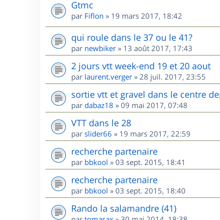
Gtmc
par
Fiflon
»
19 mars 2017, 18:42
qui roule dans le 37 ou le 41?
par
newbiker
»
13 août 2017, 17:43
2 jours vtt week-end 19 et 20 aout
par
laurent.verger
»
28 juil. 2017, 23:55
sortie vtt et gravel dans le centre
par
dabaz18
»
09 mai 2017, 07:48
VTT dans le 28
par
slider66
»
19 mars 2017, 22:59
recherche partenaire
par
bbkool
»
03 sept. 2015, 18:41
recherche partenaire
par
bbkool
»
03 sept. 2015, 18:40
Rando la salamandre (41)
par
tomasax
»
30 mai 2014, 18:38