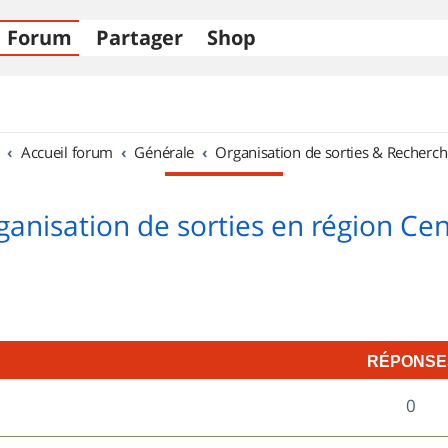
Forum
Partager
Shop
Accueil forum
Générale
Organisation de sorties & Recherch
ganisation de sorties en région Cen
RÉPONSE
R
0
é