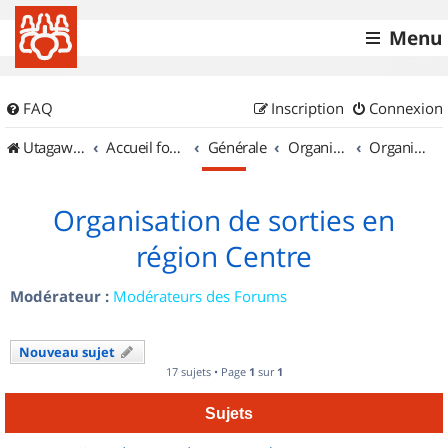
Menu
FAQ
Inscription
Connexion
UtagawaVTT (Randos VTT et VTTAE avec traces GPS)
Accueil forum
Générale
Organisation de sorties & Recherche de partenaires
Organisation de sorties en région Centre
Organisation de sorties en
région Centre
Modérateur :
Modérateurs des Forums
Nouveau sujet
17 sujets • Page
1
sur
1
Sujets