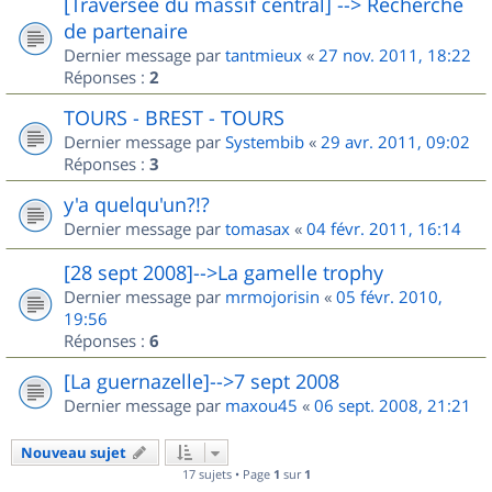
[Traversée du massif central] --> Recherche
de partenaire
Dernier message par
tantmieux
«
27 nov. 2011, 18:22
Réponses :
2
TOURS - BREST - TOURS
Dernier message par
Systembib
«
29 avr. 2011, 09:02
Réponses :
3
y'a quelqu'un?!?
Dernier message par
tomasax
«
04 févr. 2011, 16:14
[28 sept 2008]-->La gamelle trophy
Dernier message par
mrmojorisin
«
05 févr. 2010,
19:56
Réponses :
6
[La guernazelle]-->7 sept 2008
Dernier message par
maxou45
«
06 sept. 2008, 21:21
Nouveau sujet
17 sujets • Page
1
sur
1