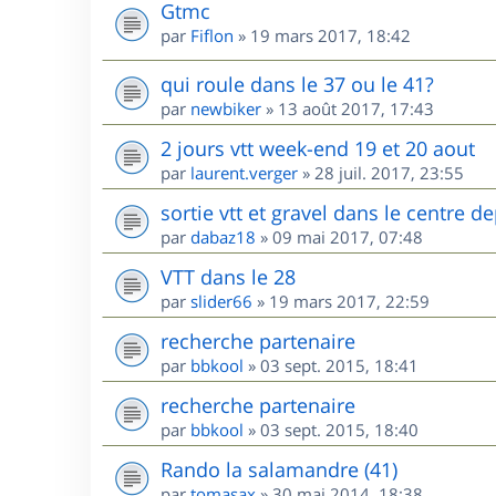
Gtmc
par
Fiflon
»
19 mars 2017, 18:42
qui roule dans le 37 ou le 41?
par
newbiker
»
13 août 2017, 17:43
2 jours vtt week-end 19 et 20 aout
par
laurent.verger
»
28 juil. 2017, 23:55
sortie vtt et gravel dans le centre
par
dabaz18
»
09 mai 2017, 07:48
VTT dans le 28
par
slider66
»
19 mars 2017, 22:59
recherche partenaire
par
bbkool
»
03 sept. 2015, 18:41
recherche partenaire
par
bbkool
»
03 sept. 2015, 18:40
Rando la salamandre (41)
par
tomasax
»
30 mai 2014, 18:38