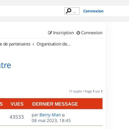
Connexion
Inscription
Connexion
e de partenaires
Organisation de sorties en région Centre
tre
17 sujets • Page
1
sur
1
S
VUES
DERNIER MESSAGE
D
par
Berry-Man
V
43533
e
08 mai 2023, 18:45
r
u