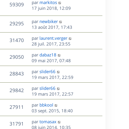
D
par
markitos
n
V
59309
e
e
17 juin 2018, 12:09
i
r
u
e
s
n
r
D
par
newbiker
V
29295
e
i
m
e
13 août 2017, 17:43
e
e
r
u
s
r
s
D
par
laurent.verger
n
V
31470
m
s
e
e
28 juil. 2017, 23:55
i
e
a
r
u
e
s
s
D
g
par
dabaz18
n
r
V
29050
s
e
e
e
09 mai 2017, 07:48
i
m
a
r
u
e
e
s
D
g
par
slider66
n
r
V
s
28843
e
e
e
19 mars 2017, 22:59
i
m
s
r
u
e
e
a
s
D
par
slider66
n
r
V
s
29842
g
e
e
19 mars 2017, 22:57
i
m
s
e
r
u
e
e
a
s
D
par
bbkool
n
r
V
s
27911
g
e
e
03 sept. 2015, 18:40
i
m
s
e
r
u
e
e
a
s
D
par
tomasax
n
r
V
s
31791
g
e
e
08 juin 2014, 10:35
i
m
s