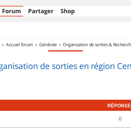
Forum
Partager
Shop
Accueil forum
Générale
Organisation de sorties & Recherch
ganisation de sorties en région Cen
RÉPONSE
R
0
é