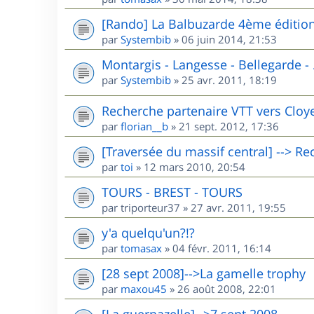
[Rando] La Balbuzarde 4ème éditio
par
Systembib
»
06 juin 2014, 21:53
Montargis - Langesse - Bellegarde - .
par
Systembib
»
25 avr. 2011, 18:19
Recherche partenaire VTT vers Cloyes 
par
florian__b
»
21 sept. 2012, 17:36
[Traversée du massif central] --> R
par
toi
»
12 mars 2010, 20:54
TOURS - BREST - TOURS
par
triporteur37
»
27 avr. 2011, 19:55
y'a quelqu'un?!?
par
tomasax
»
04 févr. 2011, 16:14
[28 sept 2008]-->La gamelle trophy
par
maxou45
»
26 août 2008, 22:01
[La guernazelle]-->7 sept 2008