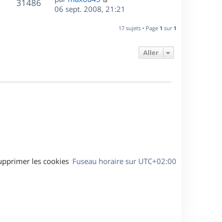
r
V
s
31486
g
e
e
06 sept. 2008, 21:21
i
m
s
e
r
u
e
e
a
s
n
r
17 sujets • Page
1
sur
1
s
g
e
i
m
s
e
e
e
a
Aller
s
r
s
g
m
s
e
e
a
s
g
s
e
a
g
e
upprimer les cookies
Fuseau horaire sur
UTC+02:00