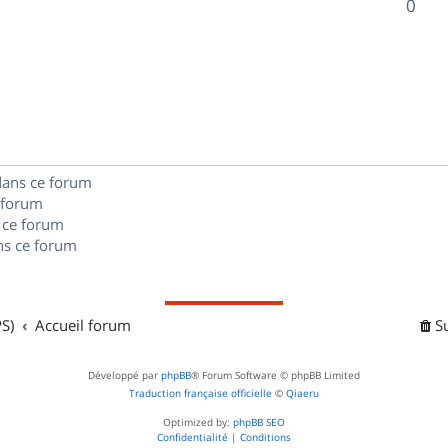
R
0
s
p
s
n
é
e
o
s
p
s
n
e
o
s
s
n
e
dans ce forum
s
s
 forum
e
 ce forum
s ce forum
s
S)
Accueil forum
S
Développé par
phpBB
® Forum Software © phpBB Limited
Traduction française officielle
©
Qiaeru
Optimized by:
phpBB SEO
Confidentialité
|
Conditions