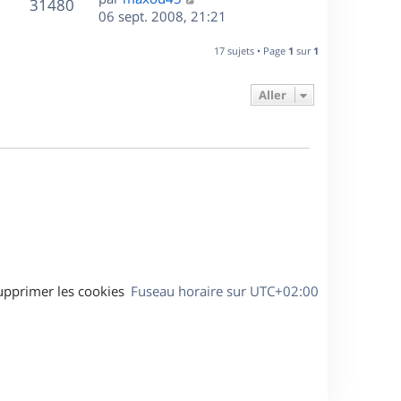
r
V
s
31480
g
e
e
06 sept. 2008, 21:21
i
m
s
e
r
u
e
e
a
s
n
r
17 sujets • Page
1
sur
1
s
g
e
i
m
s
e
e
e
a
Aller
s
r
s
g
m
s
e
e
a
s
g
s
e
a
g
e
upprimer les cookies
Fuseau horaire sur
UTC+02:00