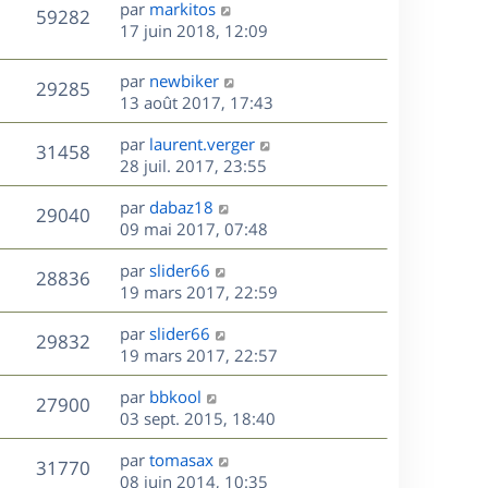
D
par
markitos
n
V
59282
e
e
17 juin 2018, 12:09
i
r
u
e
s
n
r
D
par
newbiker
V
29285
e
i
m
e
13 août 2017, 17:43
e
e
r
u
s
r
s
D
par
laurent.verger
n
V
31458
m
s
e
e
28 juil. 2017, 23:55
i
e
a
r
u
e
s
s
D
g
par
dabaz18
n
r
V
29040
s
e
e
e
09 mai 2017, 07:48
i
m
a
r
u
e
e
s
D
g
par
slider66
n
r
V
s
28836
e
e
e
19 mars 2017, 22:59
i
m
s
r
u
e
e
a
s
D
par
slider66
n
r
V
s
29832
g
e
e
19 mars 2017, 22:57
i
m
s
e
r
u
e
e
a
s
D
par
bbkool
n
r
V
s
27900
g
e
e
03 sept. 2015, 18:40
i
m
s
e
r
u
e
e
a
s
D
par
tomasax
n
r
V
s
31770
g
e
e
08 juin 2014, 10:35
i
m
s