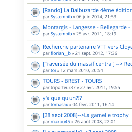
[Rando] La Balbuzarde 4ème éditio
par
Systembib
»
06 juin 2014, 21:53
Montargis - Langesse - Bellegarde - .
par
Systembib
»
25 avr. 2011, 18:19
Recherche partenaire VTT vers Cloyes 
par
florian__b
»
21 sept. 2012, 17:36
[Traversée du massif central] --> R
par
toi
»
12 mars 2010, 20:54
TOURS - BREST - TOURS
par
triporteur37
»
27 avr. 2011, 19:55
y'a quelqu'un?!?
par
tomasax
»
04 févr. 2011, 16:14
[28 sept 2008]-->La gamelle trophy
par
maxou45
»
26 août 2008, 22:01
[La guernazelle]-->7 sept 2008