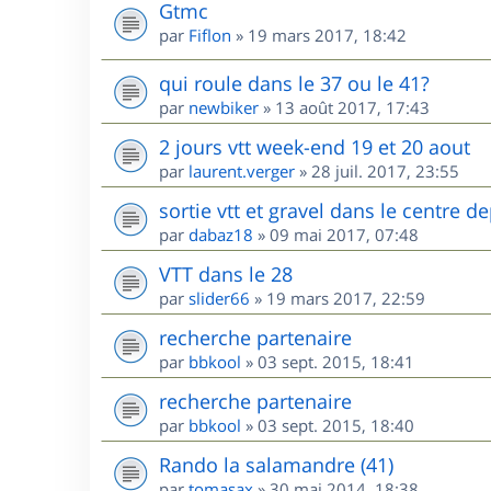
Gtmc
par
Fiflon
»
19 mars 2017, 18:42
qui roule dans le 37 ou le 41?
par
newbiker
»
13 août 2017, 17:43
2 jours vtt week-end 19 et 20 aout
par
laurent.verger
»
28 juil. 2017, 23:55
sortie vtt et gravel dans le centre
par
dabaz18
»
09 mai 2017, 07:48
VTT dans le 28
par
slider66
»
19 mars 2017, 22:59
recherche partenaire
par
bbkool
»
03 sept. 2015, 18:41
recherche partenaire
par
bbkool
»
03 sept. 2015, 18:40
Rando la salamandre (41)
par
tomasax
»
30 mai 2014, 18:38