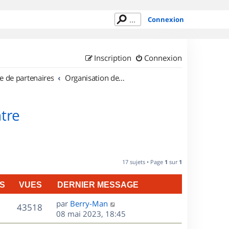
Connexion
Inscription
Connexion
e de partenaires
Organisation de sorties en région Centre
tre
17 sujets • Page
1
sur
1
S
VUES
DERNIER MESSAGE
D
par
Berry-Man
V
43518
e
08 mai 2023, 18:45
r
u