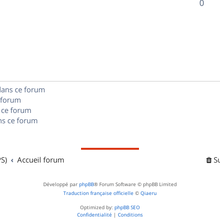
R
0
s
p
s
n
é
e
o
s
p
s
n
e
o
s
s
n
e
dans ce forum
s
s
 forum
e
 ce forum
s ce forum
s
S)
Accueil forum
S
Développé par
phpBB
® Forum Software © phpBB Limited
Traduction française officielle
©
Qiaeru
Optimized by:
phpBB SEO
Confidentialité
|
Conditions