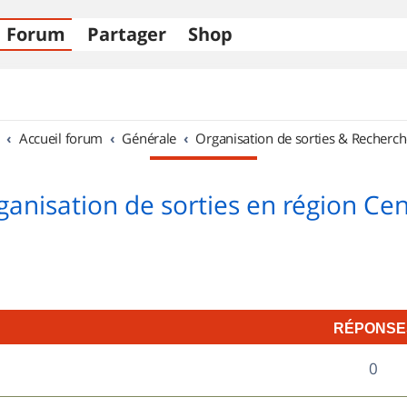
Forum
Partager
Shop
Accueil forum
Générale
Organisation de sorties & Recherch
ganisation de sorties en région Cen
RÉPONSE
R
0
é