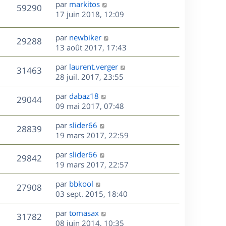
D
par
markitos
n
V
59290
e
e
17 juin 2018, 12:09
i
r
u
e
s
n
r
D
par
newbiker
V
29288
e
i
m
e
13 août 2017, 17:43
e
e
r
u
s
r
s
D
par
laurent.verger
n
V
31463
m
s
e
e
28 juil. 2017, 23:55
i
e
a
r
u
e
s
s
D
g
par
dabaz18
n
r
V
29044
s
e
e
e
09 mai 2017, 07:48
i
m
a
r
u
e
e
s
D
g
par
slider66
n
r
V
s
28839
e
e
e
19 mars 2017, 22:59
i
m
s
r
u
e
e
a
s
D
par
slider66
n
r
V
s
29842
g
e
e
19 mars 2017, 22:57
i
m
s
e
r
u
e
e
a
s
D
par
bbkool
n
r
V
s
27908
g
e
e
03 sept. 2015, 18:40
i
m
s
e
r
u
e
e
a
s
D
par
tomasax
n
r
V
s
31782
g
e
e
08 juin 2014, 10:35
i
m
s