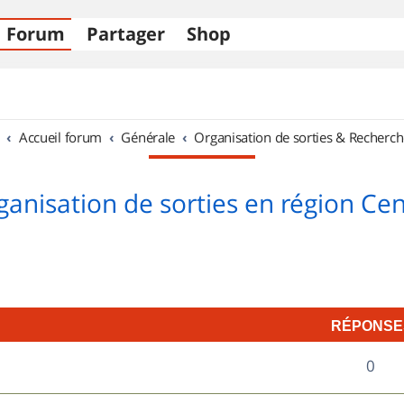
Forum
Partager
Shop
Accueil forum
Générale
Organisation de sorties & Recherch
ganisation de sorties en région Cen
RÉPONSE
R
0
é