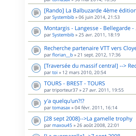
[Rando] La Balbuzarde 4ème éditio
par
Systembib
»
06 juin 2014, 21:53
Montargis - Langesse - Bellegarde - .
par
Systembib
»
25 avr. 2011, 18:19
Recherche partenaire VTT vers Cloyes 
par
florian__b
»
21 sept. 2012, 17:36
[Traversée du massif central] --> R
par
toi
»
12 mars 2010, 20:54
TOURS - BREST - TOURS
par
triporteur37
»
27 avr. 2011, 19:55
y'a quelqu'un?!?
par
tomasax
»
04 févr. 2011, 16:14
[28 sept 2008]-->La gamelle trophy
par
maxou45
»
26 août 2008, 22:01
[La guernazelle]-->7 sept 2008