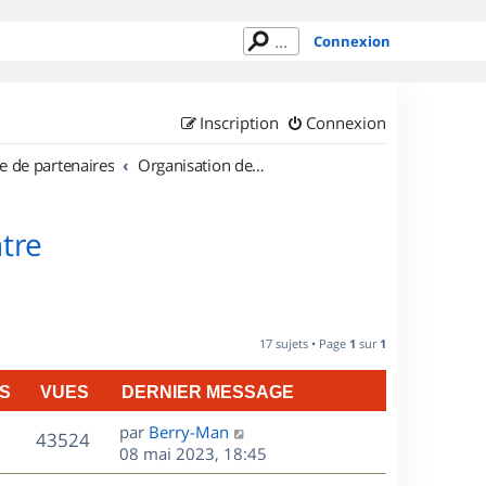
Connexion
Inscription
Connexion
e de partenaires
Organisation de sorties en région Centre
tre
17 sujets • Page
1
sur
1
S
VUES
DERNIER MESSAGE
D
par
Berry-Man
V
43524
e
08 mai 2023, 18:45
r
u