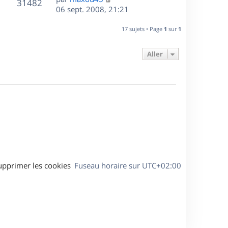
r
V
s
31482
g
e
e
06 sept. 2008, 21:21
i
m
s
e
r
u
e
e
a
s
n
r
17 sujets • Page
1
sur
1
s
g
e
i
m
s
e
e
e
a
Aller
s
r
s
g
m
s
e
e
a
s
g
s
e
a
g
e
upprimer les cookies
Fuseau horaire sur
UTC+02:00