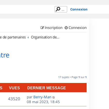
Connexion
Inscription
Connexion
e de partenaires
Organisation de sorties en région Centre
tre
17 sujets • Page
1
sur
1
S
VUES
DERNIER MESSAGE
D
par
Berry-Man
V
43520
e
08 mai 2023, 18:45
r
u