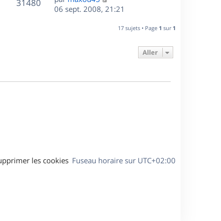
r
V
s
31480
g
e
e
06 sept. 2008, 21:21
i
m
s
e
r
u
e
e
a
s
n
r
17 sujets • Page
1
sur
1
s
g
e
i
m
s
e
e
e
a
Aller
s
r
s
g
m
s
e
e
a
s
g
s
e
a
g
e
upprimer les cookies
Fuseau horaire sur
UTC+02:00