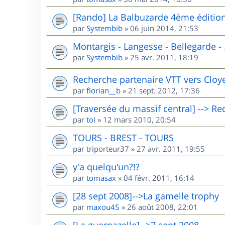
[Rando] La Balbuzarde 4ème éditio
par
Systembib
»
06 juin 2014, 21:53
Montargis - Langesse - Bellegarde - .
par
Systembib
»
25 avr. 2011, 18:19
Recherche partenaire VTT vers Cloyes 
par
florian__b
»
21 sept. 2012, 17:36
[Traversée du massif central] --> R
par
toi
»
12 mars 2010, 20:54
TOURS - BREST - TOURS
par
triporteur37
»
27 avr. 2011, 19:55
y'a quelqu'un?!?
par
tomasax
»
04 févr. 2011, 16:14
[28 sept 2008]-->La gamelle trophy
par
maxou45
»
26 août 2008, 22:01
[La guernazelle]-->7 sept 2008