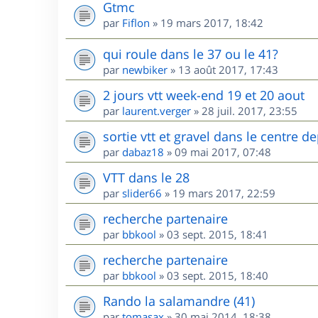
Gtmc
par
Fiflon
»
19 mars 2017, 18:42
qui roule dans le 37 ou le 41?
par
newbiker
»
13 août 2017, 17:43
2 jours vtt week-end 19 et 20 aout
par
laurent.verger
»
28 juil. 2017, 23:55
sortie vtt et gravel dans le centre
par
dabaz18
»
09 mai 2017, 07:48
VTT dans le 28
par
slider66
»
19 mars 2017, 22:59
recherche partenaire
par
bbkool
»
03 sept. 2015, 18:41
recherche partenaire
par
bbkool
»
03 sept. 2015, 18:40
Rando la salamandre (41)
par
tomasax
»
30 mai 2014, 18:38