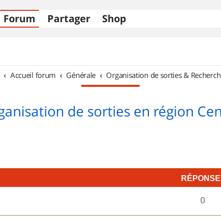
Forum
Partager
Shop
Accueil forum
Générale
Organisation de sorties & Recherch
ganisation de sorties en région Cen
RÉPONSE
R
0
é