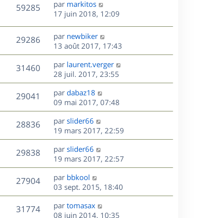
D
par
markitos
n
V
59285
e
e
17 juin 2018, 12:09
i
r
u
e
s
n
r
D
par
newbiker
V
29286
e
i
m
e
13 août 2017, 17:43
e
e
r
u
s
r
s
D
par
laurent.verger
n
V
31460
m
s
e
e
28 juil. 2017, 23:55
i
e
a
r
u
e
s
s
D
g
par
dabaz18
n
r
V
29041
s
e
e
e
09 mai 2017, 07:48
i
m
a
r
u
e
e
s
D
g
par
slider66
n
r
V
s
28836
e
e
e
19 mars 2017, 22:59
i
m
s
r
u
e
e
a
s
D
par
slider66
n
r
V
s
29838
g
e
e
19 mars 2017, 22:57
i
m
s
e
r
u
e
e
a
s
D
par
bbkool
n
r
V
s
27904
g
e
e
03 sept. 2015, 18:40
i
m
s
e
r
u
e
e
a
s
D
par
tomasax
n
r
V
s
31774
g
e
e
08 juin 2014, 10:35
i
m
s