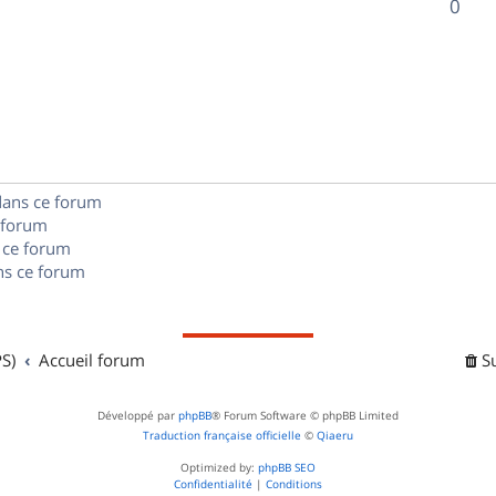
R
0
s
p
s
n
é
e
o
s
p
s
n
e
o
s
s
n
e
dans ce forum
s
s
 forum
e
 ce forum
s ce forum
s
S)
Accueil forum
S
Développé par
phpBB
® Forum Software © phpBB Limited
Traduction française officielle
©
Qiaeru
Optimized by:
phpBB SEO
Confidentialité
|
Conditions