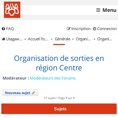
Menu
FAQ
Inscription
Connexion
UtagawaVTT (Randos VTT et VTTAE avec traces GPS)
Accueil forum
Générale
Organisation de sorties & Recherche de partenaires
Organisation de sorties en région Centre
Organisation de sorties en
région Centre
Modérateur :
Modérateurs des Forums
Nouveau sujet
17 sujets • Page
1
sur
1
Sujets