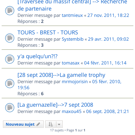
[Traversée du massif central] --> Recherche
de partenaire
Dernier message par
tantmieux
«
27 nov. 2011, 18:22
Réponses :
2
TOURS - BREST - TOURS
Dernier message par
Systembib
«
29 avr. 2011, 09:02
Réponses :
3
y'a quelqu'un?!?
Dernier message par
tomasax
«
04 févr. 2011, 16:14
[28 sept 2008]-->La gamelle trophy
Dernier message par
mrmojorisin
«
05 févr. 2010,
19:56
Réponses :
6
[La guernazelle]-->7 sept 2008
Dernier message par
maxou45
«
06 sept. 2008, 21:21
Nouveau sujet
17 sujets • Page
1
sur
1