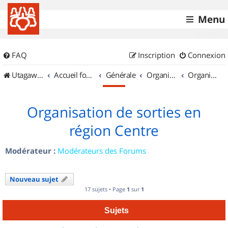
Menu
FAQ
Inscription
Connexion
UtagawaVTT (Randos VTT et VTTAE avec traces GPS)
Accueil forum
Générale
Organisation de sorties & Recherche de partenaires
Organisation de sorties en région Centre
Organisation de sorties en
région Centre
Modérateur :
Modérateurs des Forums
Nouveau sujet
17 sujets • Page
1
sur
1
Sujets