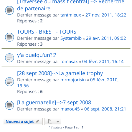
[Traversée du massif central] --> Recherche
de partenaire
Dernier message par
tantmieux
«
27 nov. 2011, 18:22
Réponses :
2
TOURS - BREST - TOURS
Dernier message par
Systembib
«
29 avr. 2011, 09:02
Réponses :
3
y'a quelqu'un?!?
Dernier message par
tomasax
«
04 févr. 2011, 16:14
[28 sept 2008]-->La gamelle trophy
Dernier message par
mrmojorisin
«
05 févr. 2010,
19:56
Réponses :
6
[La guernazelle]-->7 sept 2008
Dernier message par
maxou45
«
06 sept. 2008, 21:21
Nouveau sujet
17 sujets • Page
1
sur
1