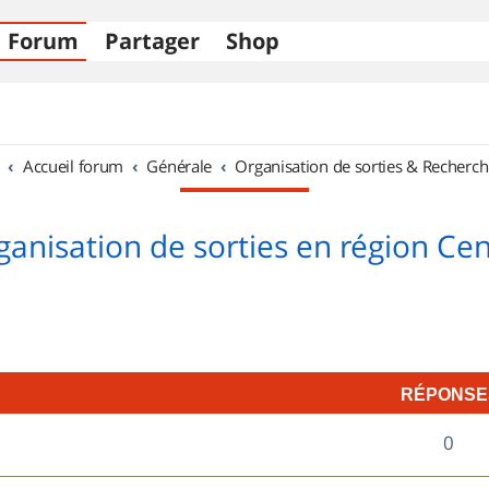
Forum
Partager
Shop
Accueil forum
Générale
Organisation de sorties & Recherch
ganisation de sorties en région Cen
RÉPONSE
R
0
é