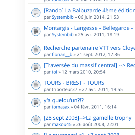
[Rando] La Balbuzarde 4ème éditio
par
Systembib
»
06 juin 2014, 21:53
Montargis - Langesse - Bellegarde - .
par
Systembib
»
25 avr. 2011, 18:19
Recherche partenaire VTT vers Cloyes 
par
florian__b
»
21 sept. 2012, 17:36
[Traversée du massif central] --> R
par
toi
»
12 mars 2010, 20:54
TOURS - BREST - TOURS
par
triporteur37
»
27 avr. 2011, 19:55
y'a quelqu'un?!?
par
tomasax
»
04 févr. 2011, 16:14
[28 sept 2008]-->La gamelle trophy
par
maxou45
»
26 août 2008, 22:01
[La guernazelle]-->7 sept 2008