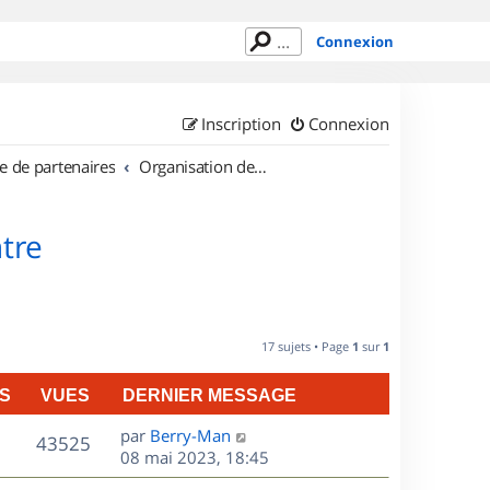
Connexion
Inscription
Connexion
e de partenaires
Organisation de sorties en région Centre
tre
17 sujets • Page
1
sur
1
S
VUES
DERNIER MESSAGE
D
par
Berry-Man
V
43525
e
08 mai 2023, 18:45
r
u