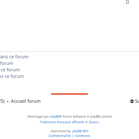
R
0
s
p
s
n
é
e
o
s
p
s
n
e
o
s
s
n
e
dans ce forum
s
s
 forum
e
 ce forum
s ce forum
s
S)
Accueil forum
S
Développé par
phpBB
® Forum Software © phpBB Limited
Traduction française officielle
©
Qiaeru
Optimized by:
phpBB SEO
Confidentialité
|
Conditions