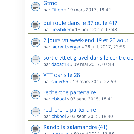
Gtmc
par
Fiflon
»
19 mars 2017, 18:42
qui roule dans le 37 ou le 41?
par
newbiker
»
13 août 2017, 17:43
2 jours vtt week-end 19 et 20 aout
par
laurent.verger
»
28 juil. 2017, 23:55
sortie vtt et gravel dans le centre
par
dabaz18
»
09 mai 2017, 07:48
VTT dans le 28
par
slider66
»
19 mars 2017, 22:59
recherche partenaire
par
bbkool
»
03 sept. 2015, 18:41
recherche partenaire
par
bbkool
»
03 sept. 2015, 18:40
Rando la salamandre (41)
par
tomasax
»
30 mai 2014, 18:38