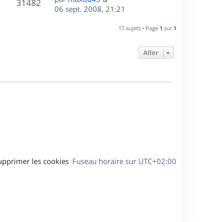
r
V
s
31482
g
e
e
06 sept. 2008, 21:21
i
m
s
e
r
u
e
e
a
s
n
r
17 sujets • Page
1
sur
1
s
g
e
i
m
s
e
e
e
a
Aller
s
r
s
g
m
s
e
e
a
s
g
s
e
a
g
e
upprimer les cookies
Fuseau horaire sur
UTC+02:00