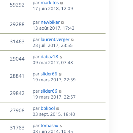
D
par
markitos
n
V
59292
e
e
17 juin 2018, 12:09
i
r
u
e
s
n
r
D
par
newbiker
V
29288
e
i
m
e
13 août 2017, 17:43
e
e
r
u
s
r
s
D
par
laurent.verger
n
V
31463
m
s
e
e
28 juil. 2017, 23:55
i
e
a
r
u
e
s
s
D
g
par
dabaz18
n
r
V
29044
s
e
e
e
09 mai 2017, 07:48
i
m
a
r
u
e
e
s
D
g
par
slider66
n
r
V
s
28841
e
e
e
19 mars 2017, 22:59
i
m
s
r
u
e
e
a
s
D
par
slider66
n
r
V
s
29842
g
e
e
19 mars 2017, 22:57
i
m
s
e
r
u
e
e
a
s
D
par
bbkool
n
r
V
s
27908
g
e
e
03 sept. 2015, 18:40
i
m
s
e
r
u
e
e
a
s
D
par
tomasax
n
r
V
s
31783
g
e
e
08 juin 2014, 10:35
i
m
s