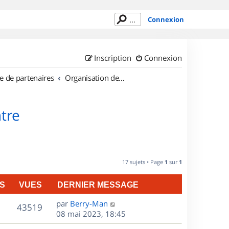
Connexion
Inscription
Connexion
e de partenaires
Organisation de sorties en région Centre
tre
17 sujets • Page
1
sur
1
S
VUES
DERNIER MESSAGE
D
par
Berry-Man
V
43519
e
08 mai 2023, 18:45
r
u