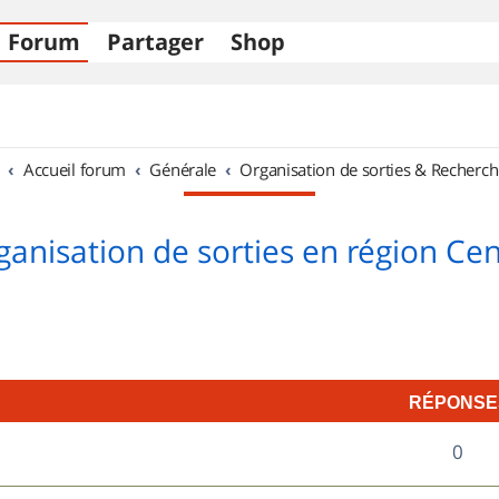
Forum
Partager
Shop
Accueil forum
Générale
Organisation de sorties & Recherch
ganisation de sorties en région Cen
RÉPONSE
R
0
é