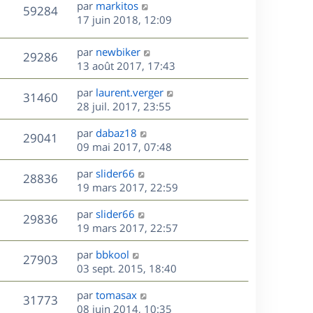
D
par
markitos
n
V
59284
e
e
17 juin 2018, 12:09
i
r
u
e
s
n
r
D
par
newbiker
V
29286
e
i
m
e
13 août 2017, 17:43
e
e
r
u
s
r
s
D
par
laurent.verger
n
V
31460
m
s
e
e
28 juil. 2017, 23:55
i
e
a
r
u
e
s
s
D
g
par
dabaz18
n
r
V
29041
s
e
e
e
09 mai 2017, 07:48
i
m
a
r
u
e
e
s
D
g
par
slider66
n
r
V
s
28836
e
e
e
19 mars 2017, 22:59
i
m
s
r
u
e
e
a
s
D
par
slider66
n
r
V
s
29836
g
e
e
19 mars 2017, 22:57
i
m
s
e
r
u
e
e
a
s
D
par
bbkool
n
r
V
s
27903
g
e
e
03 sept. 2015, 18:40
i
m
s
e
r
u
e
e
a
s
D
par
tomasax
n
r
V
s
31773
g
e
e
08 juin 2014, 10:35
i
m
s