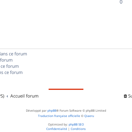
R
0
s
p
s
n
é
e
o
s
p
s
n
e
o
s
s
n
e
dans ce forum
s
s
 forum
e
 ce forum
s ce forum
s
S)
Accueil forum
S
Développé par
phpBB
® Forum Software © phpBB Limited
Traduction française officielle
©
Qiaeru
Optimized by:
phpBB SEO
Confidentialité
|
Conditions