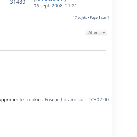
r
V
s
31480
g
e
e
06 sept. 2008, 21:21
i
m
s
e
r
u
e
e
a
s
n
r
17 sujets • Page
1
sur
1
s
g
e
i
m
s
e
e
e
a
Aller
s
r
s
g
m
s
e
e
a
s
g
s
e
a
g
e
upprimer les cookies
Fuseau horaire sur
UTC+02:00