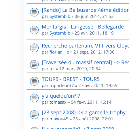
[Rando] La Balbuzarde 4ème éditio
par
Systembib
»
06 juin 2014, 21:53
Montargis - Langesse - Bellegarde - .
par
Systembib
»
25 avr. 2011, 18:19
Recherche partenaire VTT vers Cloyes 
par
florian__b
»
21 sept. 2012, 17:36
[Traversée du massif central] --> R
par
toi
»
12 mars 2010, 20:54
TOURS - BREST - TOURS
par
triporteur37
»
27 avr. 2011, 19:55
y'a quelqu'un?!?
par
tomasax
»
04 févr. 2011, 16:14
[28 sept 2008]-->La gamelle trophy
par
maxou45
»
26 août 2008, 22:01
[La guernazelle]-->7 sept 2008