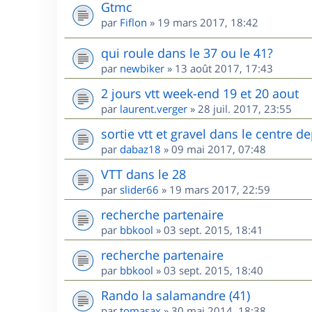
Gtmc
par
Fiflon
»
19 mars 2017, 18:42
qui roule dans le 37 ou le 41?
par
newbiker
»
13 août 2017, 17:43
2 jours vtt week-end 19 et 20 aout
par
laurent.verger
»
28 juil. 2017, 23:55
sortie vtt et gravel dans le centre
par
dabaz18
»
09 mai 2017, 07:48
VTT dans le 28
par
slider66
»
19 mars 2017, 22:59
recherche partenaire
par
bbkool
»
03 sept. 2015, 18:41
recherche partenaire
par
bbkool
»
03 sept. 2015, 18:40
Rando la salamandre (41)
par
tomasax
»
30 mai 2014, 18:38