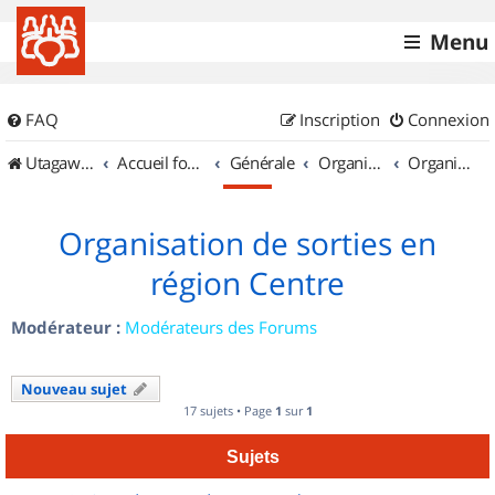
Menu
FAQ
Inscription
Connexion
UtagawaVTT (Randos VTT et VTTAE avec traces GPS)
Accueil forum
Générale
Organisation de sorties & Recherche de partenaires
Organisation de sorties en région Centre
Organisation de sorties en
région Centre
Modérateur :
Modérateurs des Forums
Nouveau sujet
17 sujets • Page
1
sur
1
Sujets