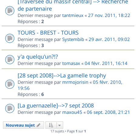
[Traversée du massif central] --> Recherche
de partenaire
Dernier message par
tantmieux
«
27 nov. 2011, 18:22
Réponses :
2
TOURS - BREST - TOURS
Dernier message par
Systembib
«
29 avr. 2011, 09:02
Réponses :
3
y'a quelqu'un?!?
Dernier message par
tomasax
«
04 févr. 2011, 16:14
[28 sept 2008]-->La gamelle trophy
Dernier message par
mrmojorisin
«
05 févr. 2010,
19:56
Réponses :
6
[La guernazelle]-->7 sept 2008
Dernier message par
maxou45
«
06 sept. 2008, 21:21
Nouveau sujet
17 sujets • Page
1
sur
1