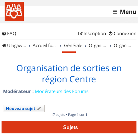
Menu
FAQ
Inscription
Connexion
UtagawaVTT (Randos VTT et VTTAE avec traces GPS)
Accueil forum
Générale
Organisation de sorties & Recherche de partenaires
Organisation de sorties en région Centre
Organisation de sorties en
région Centre
Modérateur :
Modérateurs des Forums
Nouveau sujet
17 sujets • Page
1
sur
1
Sujets