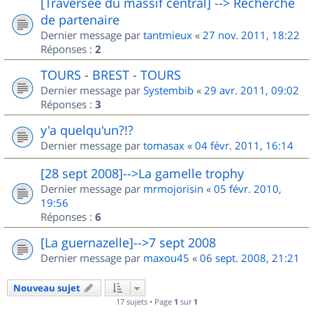
[Traversée du massif central] --> Recherche
de partenaire
Dernier message par
tantmieux
«
27 nov. 2011, 18:22
Réponses :
2
TOURS - BREST - TOURS
Dernier message par
Systembib
«
29 avr. 2011, 09:02
Réponses :
3
y'a quelqu'un?!?
Dernier message par
tomasax
«
04 févr. 2011, 16:14
[28 sept 2008]-->La gamelle trophy
Dernier message par
mrmojorisin
«
05 févr. 2010,
19:56
Réponses :
6
[La guernazelle]-->7 sept 2008
Dernier message par
maxou45
«
06 sept. 2008, 21:21
Nouveau sujet
17 sujets • Page
1
sur
1