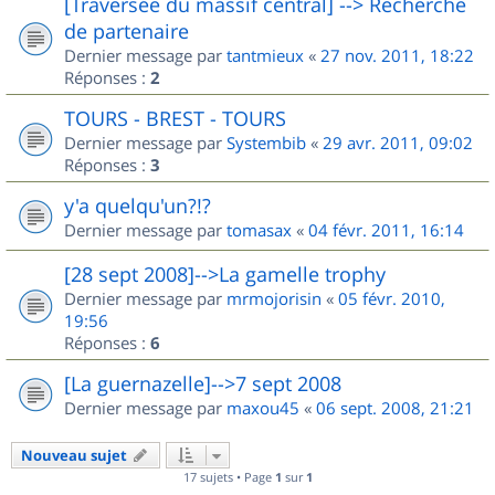
[Traversée du massif central] --> Recherche
de partenaire
Dernier message par
tantmieux
«
27 nov. 2011, 18:22
Réponses :
2
TOURS - BREST - TOURS
Dernier message par
Systembib
«
29 avr. 2011, 09:02
Réponses :
3
y'a quelqu'un?!?
Dernier message par
tomasax
«
04 févr. 2011, 16:14
[28 sept 2008]-->La gamelle trophy
Dernier message par
mrmojorisin
«
05 févr. 2010,
19:56
Réponses :
6
[La guernazelle]-->7 sept 2008
Dernier message par
maxou45
«
06 sept. 2008, 21:21
Nouveau sujet
17 sujets • Page
1
sur
1