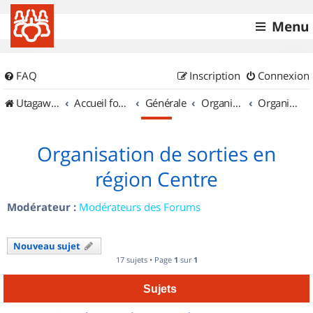
Menu
FAQ
Inscription
Connexion
UtagawaVTT (Randos VTT et VTTAE avec traces GPS)
Accueil forum
Générale
Organisation de sorties & Recherche de partenaires
Organisation de sorties en région Centre
Organisation de sorties en
région Centre
Modérateur :
Modérateurs des Forums
Nouveau sujet
17 sujets • Page
1
sur
1
Sujets