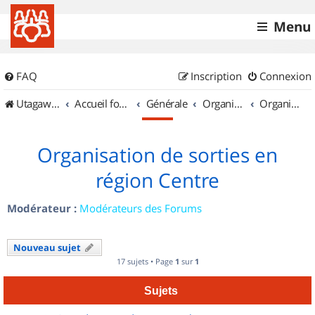
Menu
FAQ
Inscription
Connexion
UtagawaVTT (Randos VTT et VTTAE avec traces GPS)
Accueil forum
Générale
Organisation de sorties & Recherche de partenaires
Organisation de sorties en région Centre
Organisation de sorties en
région Centre
Modérateur :
Modérateurs des Forums
Nouveau sujet
17 sujets • Page
1
sur
1
Sujets