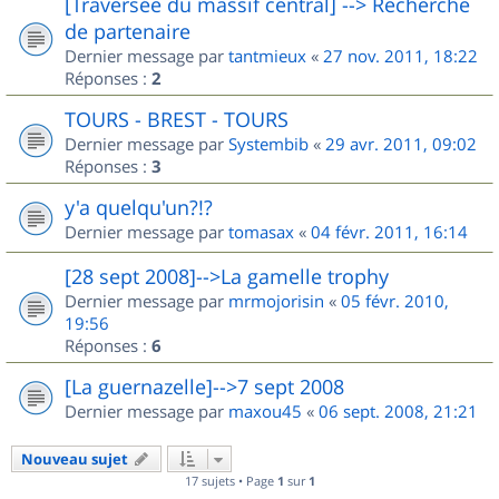
[Traversée du massif central] --> Recherche
de partenaire
Dernier message par
tantmieux
«
27 nov. 2011, 18:22
Réponses :
2
TOURS - BREST - TOURS
Dernier message par
Systembib
«
29 avr. 2011, 09:02
Réponses :
3
y'a quelqu'un?!?
Dernier message par
tomasax
«
04 févr. 2011, 16:14
[28 sept 2008]-->La gamelle trophy
Dernier message par
mrmojorisin
«
05 févr. 2010,
19:56
Réponses :
6
[La guernazelle]-->7 sept 2008
Dernier message par
maxou45
«
06 sept. 2008, 21:21
Nouveau sujet
17 sujets • Page
1
sur
1