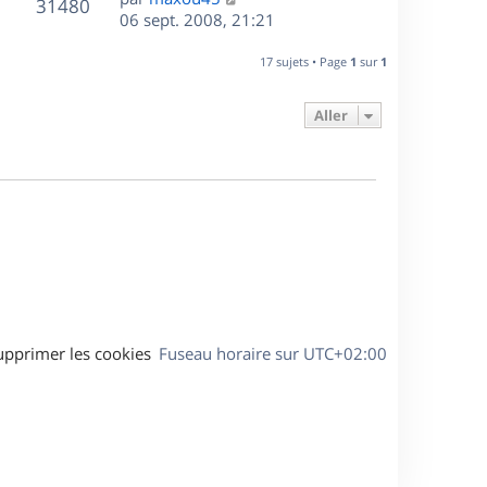
r
V
s
31480
g
e
e
06 sept. 2008, 21:21
i
m
s
e
r
u
e
e
a
s
n
r
17 sujets • Page
1
sur
1
s
g
e
i
m
s
e
e
e
a
Aller
s
r
s
g
m
s
e
e
a
s
g
s
e
a
g
e
upprimer les cookies
Fuseau horaire sur
UTC+02:00