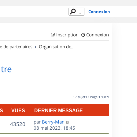
Connexion
Inscription
Connexion
e de partenaires
Organisation de sorties en région Centre
tre
17 sujets • Page
1
sur
1
S
VUES
DERNIER MESSAGE
D
par
Berry-Man
V
43520
e
08 mai 2023, 18:45
r
u