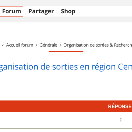
Forum
Partager
Shop
Accueil forum
Générale
Organisation de sorties & Recherch
ganisation de sorties en région Cen
RÉPONSE
R
0
é