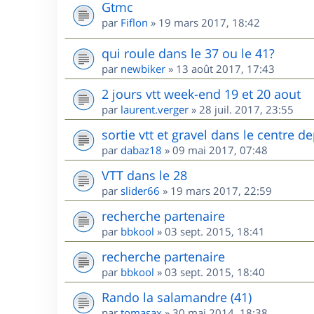
Gtmc
par
Fiflon
»
19 mars 2017, 18:42
qui roule dans le 37 ou le 41?
par
newbiker
»
13 août 2017, 17:43
2 jours vtt week-end 19 et 20 aout
par
laurent.verger
»
28 juil. 2017, 23:55
sortie vtt et gravel dans le centre
par
dabaz18
»
09 mai 2017, 07:48
VTT dans le 28
par
slider66
»
19 mars 2017, 22:59
recherche partenaire
par
bbkool
»
03 sept. 2015, 18:41
recherche partenaire
par
bbkool
»
03 sept. 2015, 18:40
Rando la salamandre (41)
par
tomasax
»
30 mai 2014, 18:38