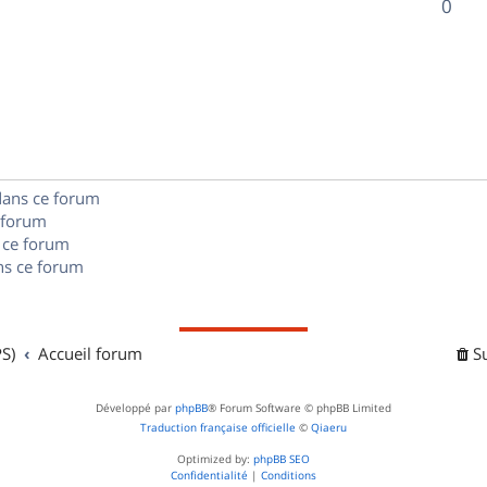
R
0
s
p
s
n
é
e
o
s
p
s
n
e
o
s
s
n
e
dans ce forum
s
s
 forum
e
 ce forum
s ce forum
s
S)
Accueil forum
S
Développé par
phpBB
® Forum Software © phpBB Limited
Traduction française officielle
©
Qiaeru
Optimized by:
phpBB SEO
Confidentialité
|
Conditions