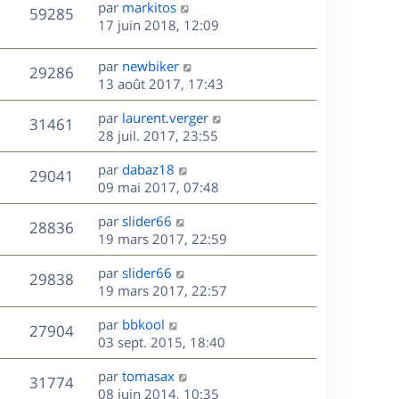
D
par
markitos
n
V
59285
e
e
17 juin 2018, 12:09
i
r
u
e
s
n
r
D
par
newbiker
V
29286
e
i
m
e
13 août 2017, 17:43
e
e
r
u
s
r
s
D
par
laurent.verger
n
V
31461
m
s
e
e
28 juil. 2017, 23:55
i
e
a
r
u
e
s
s
D
g
par
dabaz18
n
r
V
29041
s
e
e
e
09 mai 2017, 07:48
i
m
a
r
u
e
e
s
D
g
par
slider66
n
r
V
s
28836
e
e
e
19 mars 2017, 22:59
i
m
s
r
u
e
e
a
s
D
par
slider66
n
r
V
s
29838
g
e
e
19 mars 2017, 22:57
i
m
s
e
r
u
e
e
a
s
D
par
bbkool
n
r
V
s
27904
g
e
e
03 sept. 2015, 18:40
i
m
s
e
r
u
e
e
a
s
D
par
tomasax
n
r
V
s
31774
g
e
e
08 juin 2014, 10:35
i
m
s