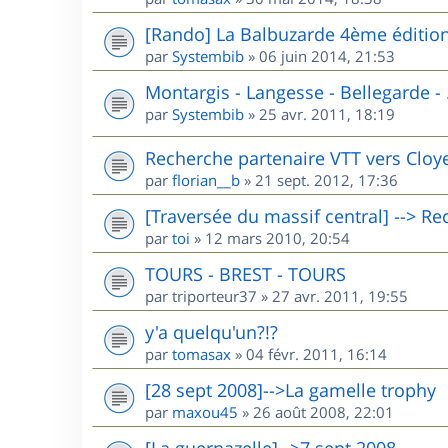
[Rando] La Balbuzarde 4ème éditio
par
Systembib
»
06 juin 2014, 21:53
Montargis - Langesse - Bellegarde - .
par
Systembib
»
25 avr. 2011, 18:19
Recherche partenaire VTT vers Cloyes 
par
florian__b
»
21 sept. 2012, 17:36
[Traversée du massif central] --> R
par
toi
»
12 mars 2010, 20:54
TOURS - BREST - TOURS
par
triporteur37
»
27 avr. 2011, 19:55
y'a quelqu'un?!?
par
tomasax
»
04 févr. 2011, 16:14
[28 sept 2008]-->La gamelle trophy
par
maxou45
»
26 août 2008, 22:01
[La guernazelle]-->7 sept 2008