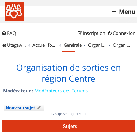
Menu
FAQ
Inscription
Connexion
UtagawaVTT (Randos VTT et VTTAE avec traces GPS)
Accueil forum
Générale
Organisation de sorties & Recherche de partenaires
Organisation de sorties en région Centre
Organisation de sorties en
région Centre
Modérateur :
Modérateurs des Forums
Nouveau sujet
17 sujets • Page
1
sur
1
Sujets