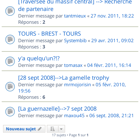
[Traversée du massif central] --> Recherche
de partenaire
Dernier message par
tantmieux
«
27 nov. 2011, 18:22
Réponses :
2
TOURS - BREST - TOURS
Dernier message par
Systembib
«
29 avr. 2011, 09:02
Réponses :
3
y'a quelqu'un?!?
Dernier message par
tomasax
«
04 févr. 2011, 16:14
[28 sept 2008]-->La gamelle trophy
Dernier message par
mrmojorisin
«
05 févr. 2010,
19:56
Réponses :
6
[La guernazelle]-->7 sept 2008
Dernier message par
maxou45
«
06 sept. 2008, 21:21
Nouveau sujet
17 sujets • Page
1
sur
1