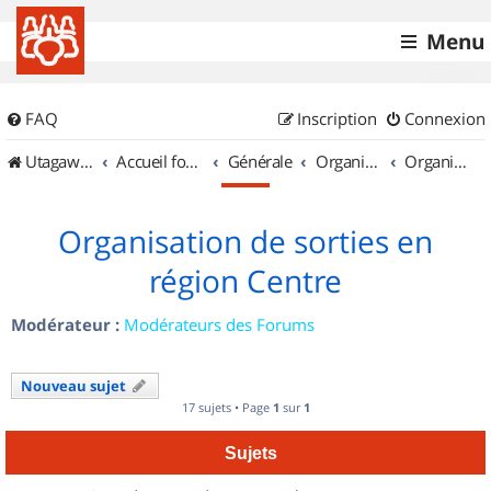
Menu
FAQ
Inscription
Connexion
UtagawaVTT (Randos VTT et VTTAE avec traces GPS)
Accueil forum
Générale
Organisation de sorties & Recherche de partenaires
Organisation de sorties en région Centre
Organisation de sorties en
région Centre
Modérateur :
Modérateurs des Forums
Nouveau sujet
17 sujets • Page
1
sur
1
Sujets