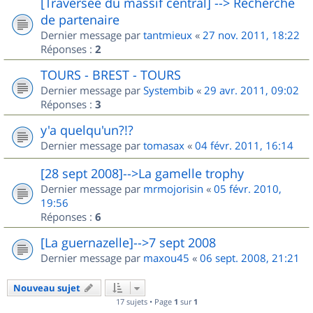
[Traversée du massif central] --> Recherche
de partenaire
Dernier message par
tantmieux
«
27 nov. 2011, 18:22
Réponses :
2
TOURS - BREST - TOURS
Dernier message par
Systembib
«
29 avr. 2011, 09:02
Réponses :
3
y'a quelqu'un?!?
Dernier message par
tomasax
«
04 févr. 2011, 16:14
[28 sept 2008]-->La gamelle trophy
Dernier message par
mrmojorisin
«
05 févr. 2010,
19:56
Réponses :
6
[La guernazelle]-->7 sept 2008
Dernier message par
maxou45
«
06 sept. 2008, 21:21
Nouveau sujet
17 sujets • Page
1
sur
1