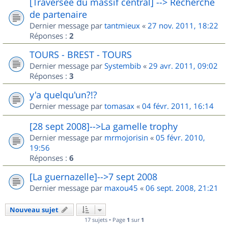
[Traversée du massif central] --> Recherche
de partenaire
Dernier message par
tantmieux
«
27 nov. 2011, 18:22
Réponses :
2
TOURS - BREST - TOURS
Dernier message par
Systembib
«
29 avr. 2011, 09:02
Réponses :
3
y'a quelqu'un?!?
Dernier message par
tomasax
«
04 févr. 2011, 16:14
[28 sept 2008]-->La gamelle trophy
Dernier message par
mrmojorisin
«
05 févr. 2010,
19:56
Réponses :
6
[La guernazelle]-->7 sept 2008
Dernier message par
maxou45
«
06 sept. 2008, 21:21
Nouveau sujet
17 sujets • Page
1
sur
1