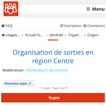
Menu
FAQ
Inscription
Connexion
UtagawaVTT (Randos VTT et VTTAE avec traces GPS)
Accueil forum
Générale
Organisation de sorties & Recherche de partenaires
Organisation de sorties en région Centre
Organisation de sorties en
région Centre
Modérateur :
Modérateurs des Forums
Nouveau sujet
17 sujets • Page
1
sur
1
Sujets