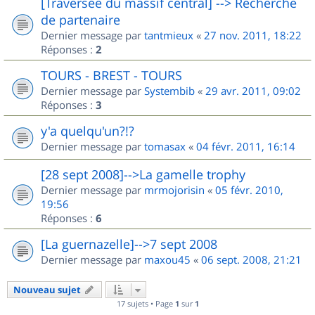
[Traversée du massif central] --> Recherche
de partenaire
Dernier message par
tantmieux
«
27 nov. 2011, 18:22
Réponses :
2
TOURS - BREST - TOURS
Dernier message par
Systembib
«
29 avr. 2011, 09:02
Réponses :
3
y'a quelqu'un?!?
Dernier message par
tomasax
«
04 févr. 2011, 16:14
[28 sept 2008]-->La gamelle trophy
Dernier message par
mrmojorisin
«
05 févr. 2010,
19:56
Réponses :
6
[La guernazelle]-->7 sept 2008
Dernier message par
maxou45
«
06 sept. 2008, 21:21
Nouveau sujet
17 sujets • Page
1
sur
1