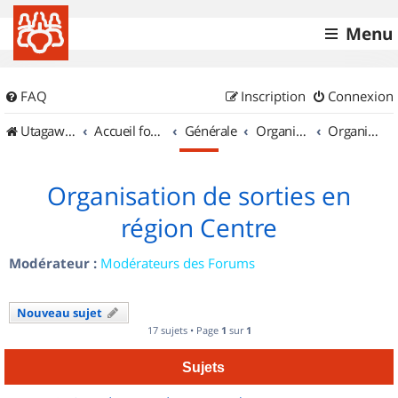
Menu
FAQ
Inscription
Connexion
UtagawaVTT (Randos VTT et VTTAE avec traces GPS)
Accueil forum
Générale
Organisation de sorties & Recherche de partenaires
Organisation de sorties en région Centre
Organisation de sorties en
région Centre
Modérateur :
Modérateurs des Forums
Nouveau sujet
17 sujets • Page
1
sur
1
Sujets