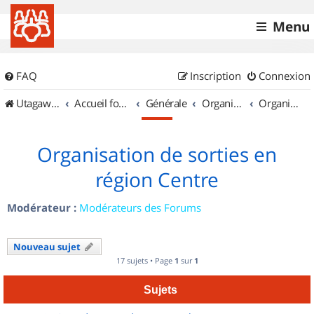
Menu
FAQ
Inscription
Connexion
UtagawaVTT (Randos VTT et VTTAE avec traces GPS)
Accueil forum
Générale
Organisation de sorties & Recherche de partenaires
Organisation de sorties en région Centre
Organisation de sorties en
région Centre
Modérateur :
Modérateurs des Forums
Nouveau sujet
17 sujets • Page
1
sur
1
Sujets