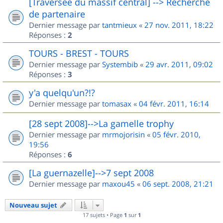
[Traversée du massif central] --> Recherche
de partenaire
Dernier message par
tantmieux
«
27 nov. 2011, 18:22
Réponses :
2
TOURS - BREST - TOURS
Dernier message par
Systembib
«
29 avr. 2011, 09:02
Réponses :
3
y'a quelqu'un?!?
Dernier message par
tomasax
«
04 févr. 2011, 16:14
[28 sept 2008]-->La gamelle trophy
Dernier message par
mrmojorisin
«
05 févr. 2010,
19:56
Réponses :
6
[La guernazelle]-->7 sept 2008
Dernier message par
maxou45
«
06 sept. 2008, 21:21
Nouveau sujet
17 sujets • Page
1
sur
1