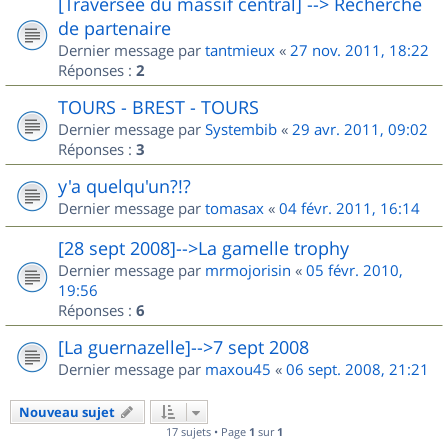
[Traversée du massif central] --> Recherche
de partenaire
Dernier message par
tantmieux
«
27 nov. 2011, 18:22
Réponses :
2
TOURS - BREST - TOURS
Dernier message par
Systembib
«
29 avr. 2011, 09:02
Réponses :
3
y'a quelqu'un?!?
Dernier message par
tomasax
«
04 févr. 2011, 16:14
[28 sept 2008]-->La gamelle trophy
Dernier message par
mrmojorisin
«
05 févr. 2010,
19:56
Réponses :
6
[La guernazelle]-->7 sept 2008
Dernier message par
maxou45
«
06 sept. 2008, 21:21
Nouveau sujet
17 sujets • Page
1
sur
1