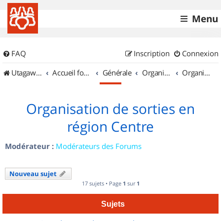
Menu
FAQ
Inscription
Connexion
UtagawaVTT (Randos VTT et VTTAE avec traces GPS)
Accueil forum
Générale
Organisation de sorties & Recherche de partenaires
Organisation de sorties en région Centre
Organisation de sorties en
région Centre
Modérateur :
Modérateurs des Forums
Nouveau sujet
17 sujets • Page
1
sur
1
Sujets