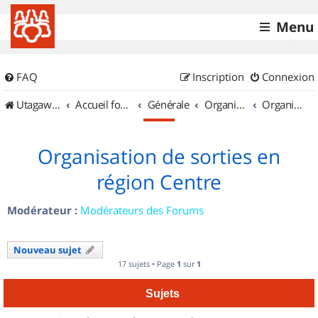
Menu
FAQ
Inscription
Connexion
UtagawaVTT (Randos VTT et VTTAE avec traces GPS)
Accueil forum
Générale
Organisation de sorties & Recherche de partenaires
Organisation de sorties en région Centre
Organisation de sorties en
région Centre
Modérateur :
Modérateurs des Forums
Nouveau sujet
17 sujets • Page
1
sur
1
Sujets