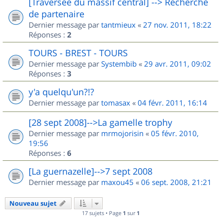
[Traversée du massif central] --> Recherche
de partenaire
Dernier message par
tantmieux
«
27 nov. 2011, 18:22
Réponses :
2
TOURS - BREST - TOURS
Dernier message par
Systembib
«
29 avr. 2011, 09:02
Réponses :
3
y'a quelqu'un?!?
Dernier message par
tomasax
«
04 févr. 2011, 16:14
[28 sept 2008]-->La gamelle trophy
Dernier message par
mrmojorisin
«
05 févr. 2010,
19:56
Réponses :
6
[La guernazelle]-->7 sept 2008
Dernier message par
maxou45
«
06 sept. 2008, 21:21
Nouveau sujet
17 sujets • Page
1
sur
1