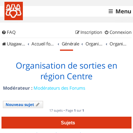
Menu
FAQ
Inscription
Connexion
UtagawaVTT (Randos VTT et VTTAE avec traces GPS)
Accueil forum
Générale
Organisation de sorties & Recherche de partenaires
Organisation de sorties en région Centre
Organisation de sorties en
région Centre
Modérateur :
Modérateurs des Forums
Nouveau sujet
17 sujets • Page
1
sur
1
Sujets