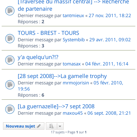
[Traversée du massif central] --> Recherche
de partenaire
Dernier message par
tantmieux
«
27 nov. 2011, 18:22
Réponses :
2
TOURS - BREST - TOURS
Dernier message par
Systembib
«
29 avr. 2011, 09:02
Réponses :
3
y'a quelqu'un?!?
Dernier message par
tomasax
«
04 févr. 2011, 16:14
[28 sept 2008]-->La gamelle trophy
Dernier message par
mrmojorisin
«
05 févr. 2010,
19:56
Réponses :
6
[La guernazelle]-->7 sept 2008
Dernier message par
maxou45
«
06 sept. 2008, 21:21
Nouveau sujet
17 sujets • Page
1
sur
1