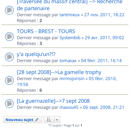
[Traversée du massif central] --> Recherche
de partenaire
Dernier message par
tantmieux
«
27 nov. 2011, 18:22
Réponses :
2
TOURS - BREST - TOURS
Dernier message par
Systembib
«
29 avr. 2011, 09:02
Réponses :
3
y'a quelqu'un?!?
Dernier message par
tomasax
«
04 févr. 2011, 16:14
[28 sept 2008]-->La gamelle trophy
Dernier message par
mrmojorisin
«
05 févr. 2010,
19:56
Réponses :
6
[La guernazelle]-->7 sept 2008
Dernier message par
maxou45
«
06 sept. 2008, 21:21
Nouveau sujet
17 sujets • Page
1
sur
1