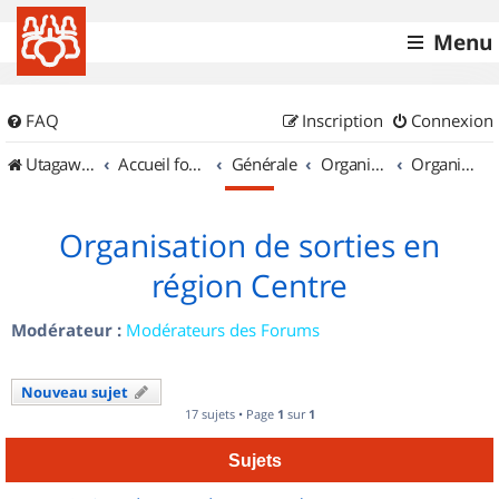
Menu
FAQ
Inscription
Connexion
UtagawaVTT (Randos VTT et VTTAE avec traces GPS)
Accueil forum
Générale
Organisation de sorties & Recherche de partenaires
Organisation de sorties en région Centre
Organisation de sorties en
région Centre
Modérateur :
Modérateurs des Forums
Nouveau sujet
17 sujets • Page
1
sur
1
Sujets