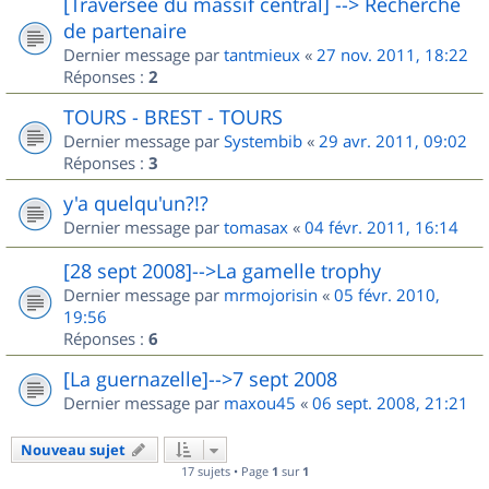
[Traversée du massif central] --> Recherche
de partenaire
Dernier message par
tantmieux
«
27 nov. 2011, 18:22
Réponses :
2
TOURS - BREST - TOURS
Dernier message par
Systembib
«
29 avr. 2011, 09:02
Réponses :
3
y'a quelqu'un?!?
Dernier message par
tomasax
«
04 févr. 2011, 16:14
[28 sept 2008]-->La gamelle trophy
Dernier message par
mrmojorisin
«
05 févr. 2010,
19:56
Réponses :
6
[La guernazelle]-->7 sept 2008
Dernier message par
maxou45
«
06 sept. 2008, 21:21
Nouveau sujet
17 sujets • Page
1
sur
1