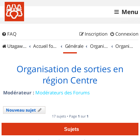
Menu
FAQ
Inscription
Connexion
UtagawaVTT (Randos VTT et VTTAE avec traces GPS)
Accueil forum
Générale
Organisation de sorties & Recherche de partenaires
Organisation de sorties en région Centre
Organisation de sorties en
région Centre
Modérateur :
Modérateurs des Forums
Nouveau sujet
17 sujets • Page
1
sur
1
Sujets