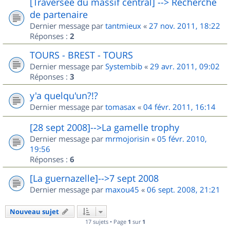
[Traversée du massif central] --> Recherche
de partenaire
Dernier message par
tantmieux
«
27 nov. 2011, 18:22
Réponses :
2
TOURS - BREST - TOURS
Dernier message par
Systembib
«
29 avr. 2011, 09:02
Réponses :
3
y'a quelqu'un?!?
Dernier message par
tomasax
«
04 févr. 2011, 16:14
[28 sept 2008]-->La gamelle trophy
Dernier message par
mrmojorisin
«
05 févr. 2010,
19:56
Réponses :
6
[La guernazelle]-->7 sept 2008
Dernier message par
maxou45
«
06 sept. 2008, 21:21
Nouveau sujet
17 sujets • Page
1
sur
1