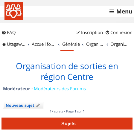
Menu
FAQ
Inscription
Connexion
UtagawaVTT (Randos VTT et VTTAE avec traces GPS)
Accueil forum
Générale
Organisation de sorties & Recherche de partenaires
Organisation de sorties en région Centre
Organisation de sorties en
région Centre
Modérateur :
Modérateurs des Forums
Nouveau sujet
17 sujets • Page
1
sur
1
Sujets