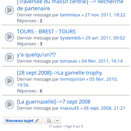
[Traversée du massif central] --> Recherche
de partenaire
Dernier message par
tantmieux
«
27 nov. 2011, 18:22
Réponses :
2
TOURS - BREST - TOURS
Dernier message par
Systembib
«
29 avr. 2011, 09:02
Réponses :
3
y'a quelqu'un?!?
Dernier message par
tomasax
«
04 févr. 2011, 16:14
[28 sept 2008]-->La gamelle trophy
Dernier message par
mrmojorisin
«
05 févr. 2010,
19:56
Réponses :
6
[La guernazelle]-->7 sept 2008
Dernier message par
maxou45
«
06 sept. 2008, 21:21
Nouveau sujet
17 sujets • Page
1
sur
1