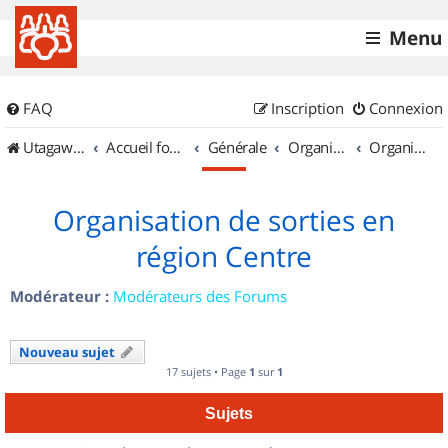
Menu
FAQ
Inscription
Connexion
UtagawaVTT (Randos VTT et VTTAE avec traces GPS)
Accueil forum
Générale
Organisation de sorties & Recherche de partenaires
Organisation de sorties en région Centre
Organisation de sorties en
région Centre
Modérateur :
Modérateurs des Forums
Nouveau sujet
17 sujets • Page
1
sur
1
Sujets