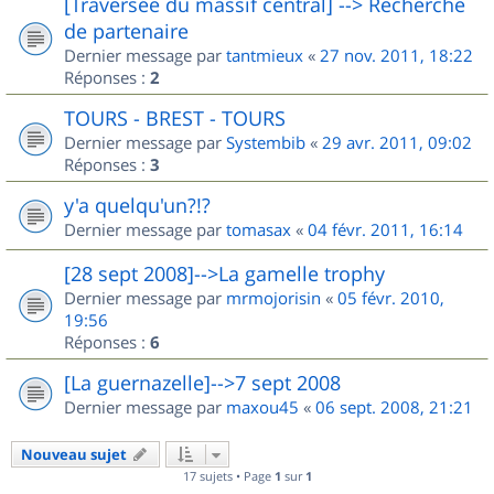
[Traversée du massif central] --> Recherche
de partenaire
Dernier message par
tantmieux
«
27 nov. 2011, 18:22
Réponses :
2
TOURS - BREST - TOURS
Dernier message par
Systembib
«
29 avr. 2011, 09:02
Réponses :
3
y'a quelqu'un?!?
Dernier message par
tomasax
«
04 févr. 2011, 16:14
[28 sept 2008]-->La gamelle trophy
Dernier message par
mrmojorisin
«
05 févr. 2010,
19:56
Réponses :
6
[La guernazelle]-->7 sept 2008
Dernier message par
maxou45
«
06 sept. 2008, 21:21
Nouveau sujet
17 sujets • Page
1
sur
1