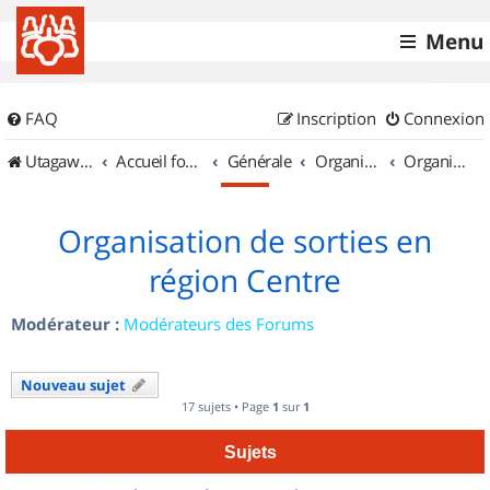
Menu
FAQ
Inscription
Connexion
UtagawaVTT (Randos VTT et VTTAE avec traces GPS)
Accueil forum
Générale
Organisation de sorties & Recherche de partenaires
Organisation de sorties en région Centre
Organisation de sorties en
région Centre
Modérateur :
Modérateurs des Forums
Nouveau sujet
17 sujets • Page
1
sur
1
Sujets