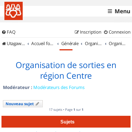
Menu
FAQ
Inscription
Connexion
UtagawaVTT (Randos VTT et VTTAE avec traces GPS)
Accueil forum
Générale
Organisation de sorties & Recherche de partenaires
Organisation de sorties en région Centre
Organisation de sorties en
région Centre
Modérateur :
Modérateurs des Forums
Nouveau sujet
17 sujets • Page
1
sur
1
Sujets