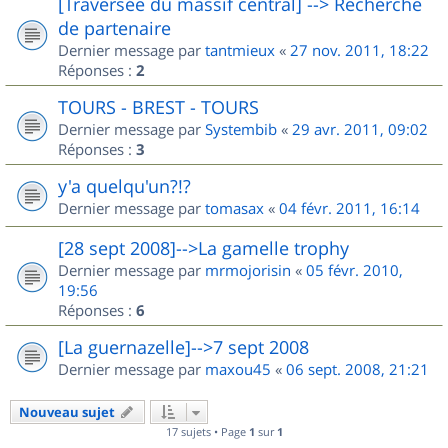
[Traversée du massif central] --> Recherche
de partenaire
Dernier message par
tantmieux
«
27 nov. 2011, 18:22
Réponses :
2
TOURS - BREST - TOURS
Dernier message par
Systembib
«
29 avr. 2011, 09:02
Réponses :
3
y'a quelqu'un?!?
Dernier message par
tomasax
«
04 févr. 2011, 16:14
[28 sept 2008]-->La gamelle trophy
Dernier message par
mrmojorisin
«
05 févr. 2010,
19:56
Réponses :
6
[La guernazelle]-->7 sept 2008
Dernier message par
maxou45
«
06 sept. 2008, 21:21
Nouveau sujet
17 sujets • Page
1
sur
1