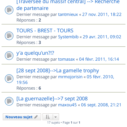
[Traversée du massif central] --> Recherche
de partenaire
Dernier message par
tantmieux
«
27 nov. 2011, 18:22
Réponses :
2
TOURS - BREST - TOURS
Dernier message par
Systembib
«
29 avr. 2011, 09:02
Réponses :
3
y'a quelqu'un?!?
Dernier message par
tomasax
«
04 févr. 2011, 16:14
[28 sept 2008]-->La gamelle trophy
Dernier message par
mrmojorisin
«
05 févr. 2010,
19:56
Réponses :
6
[La guernazelle]-->7 sept 2008
Dernier message par
maxou45
«
06 sept. 2008, 21:21
Nouveau sujet
17 sujets • Page
1
sur
1