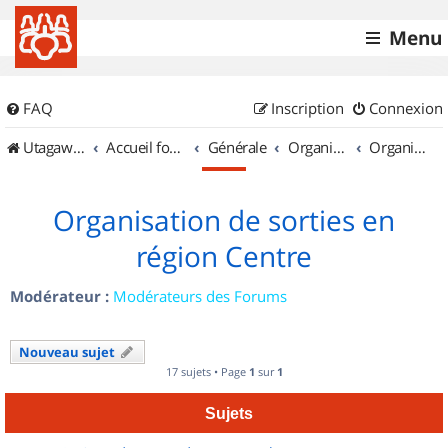
Menu
FAQ
Inscription
Connexion
UtagawaVTT (Randos VTT et VTTAE avec traces GPS)
Accueil forum
Générale
Organisation de sorties & Recherche de partenaires
Organisation de sorties en région Centre
Organisation de sorties en
région Centre
Modérateur :
Modérateurs des Forums
Nouveau sujet
17 sujets • Page
1
sur
1
Sujets