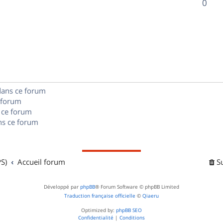
R
0
s
p
s
n
é
e
o
s
p
s
n
e
o
s
s
n
e
dans ce forum
s
s
 forum
e
 ce forum
s ce forum
s
S)
Accueil forum
S
Développé par
phpBB
® Forum Software © phpBB Limited
Traduction française officielle
©
Qiaeru
Optimized by:
phpBB SEO
Confidentialité
|
Conditions