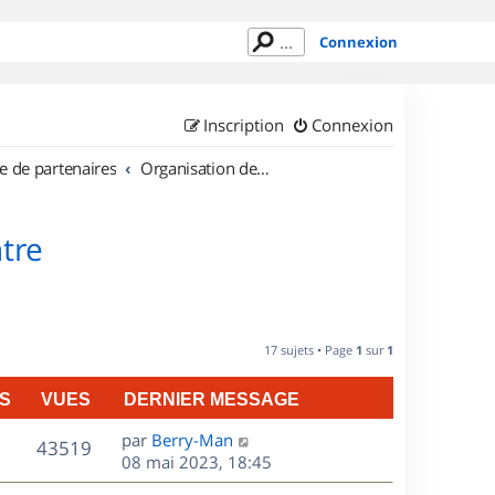
Connexion
Inscription
Connexion
e de partenaires
Organisation de sorties en région Centre
tre
17 sujets • Page
1
sur
1
S
VUES
DERNIER MESSAGE
D
par
Berry-Man
V
43519
e
08 mai 2023, 18:45
r
u