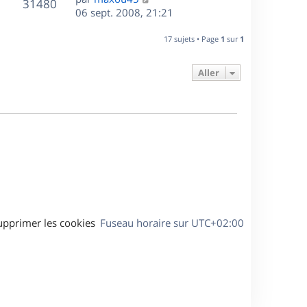
r
V
s
31480
g
e
e
06 sept. 2008, 21:21
i
m
s
e
r
u
e
e
a
s
n
r
17 sujets • Page
1
sur
1
s
g
e
i
m
s
e
e
e
a
Aller
s
r
s
g
m
s
e
e
a
s
g
s
e
a
g
e
upprimer les cookies
Fuseau horaire sur
UTC+02:00