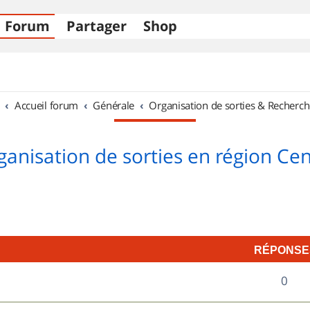
Forum
Partager
Shop
Accueil forum
Générale
Organisation de sorties & Recherch
ganisation de sorties en région Cen
RÉPONSE
R
0
é