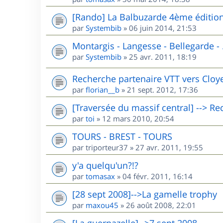
[Rando] La Balbuzarde 4ème éditio
par
Systembib
»
06 juin 2014, 21:53
Montargis - Langesse - Bellegarde - .
par
Systembib
»
25 avr. 2011, 18:19
Recherche partenaire VTT vers Cloyes 
par
florian__b
»
21 sept. 2012, 17:36
[Traversée du massif central] --> R
par
toi
»
12 mars 2010, 20:54
TOURS - BREST - TOURS
par
triporteur37
»
27 avr. 2011, 19:55
y'a quelqu'un?!?
par
tomasax
»
04 févr. 2011, 16:14
[28 sept 2008]-->La gamelle trophy
par
maxou45
»
26 août 2008, 22:01
[La guernazelle]-->7 sept 2008