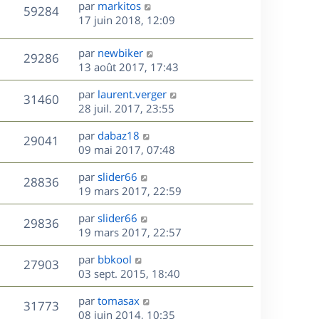
D
par
markitos
n
V
59284
e
e
17 juin 2018, 12:09
i
r
u
e
s
n
r
D
par
newbiker
V
29286
e
i
m
e
13 août 2017, 17:43
e
e
r
u
s
r
s
D
par
laurent.verger
n
V
31460
m
s
e
e
28 juil. 2017, 23:55
i
e
a
r
u
e
s
s
D
g
par
dabaz18
n
r
V
29041
s
e
e
e
09 mai 2017, 07:48
i
m
a
r
u
e
e
s
D
g
par
slider66
n
r
V
s
28836
e
e
e
19 mars 2017, 22:59
i
m
s
r
u
e
e
a
s
D
par
slider66
n
r
V
s
29836
g
e
e
19 mars 2017, 22:57
i
m
s
e
r
u
e
e
a
s
D
par
bbkool
n
r
V
s
27903
g
e
e
03 sept. 2015, 18:40
i
m
s
e
r
u
e
e
a
s
D
par
tomasax
n
r
V
s
31773
g
e
e
08 juin 2014, 10:35
i
m
s