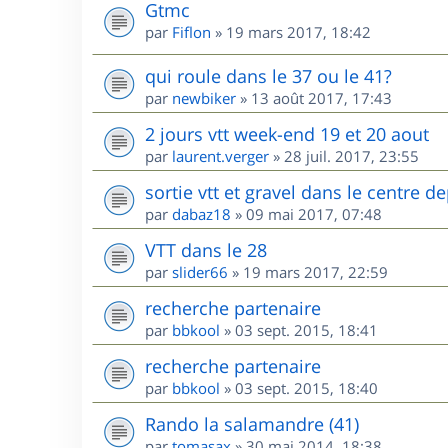
Gtmc
par
Fiflon
»
19 mars 2017, 18:42
qui roule dans le 37 ou le 41?
par
newbiker
»
13 août 2017, 17:43
2 jours vtt week-end 19 et 20 aout
par
laurent.verger
»
28 juil. 2017, 23:55
sortie vtt et gravel dans le centre
par
dabaz18
»
09 mai 2017, 07:48
VTT dans le 28
par
slider66
»
19 mars 2017, 22:59
recherche partenaire
par
bbkool
»
03 sept. 2015, 18:41
recherche partenaire
par
bbkool
»
03 sept. 2015, 18:40
Rando la salamandre (41)
par
tomasax
»
30 mai 2014, 18:38