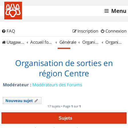
Menu
FAQ
Inscription
Connexion
UtagawaVTT (Randos VTT et VTTAE avec traces GPS)
Accueil forum
Générale
Organisation de sorties & Recherche de partenaires
Organisation de sorties en région Centre
Organisation de sorties en
région Centre
Modérateur :
Modérateurs des Forums
Nouveau sujet
17 sujets • Page
1
sur
1
Sujets