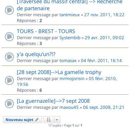
[Traversée du massif central] --> Recherche
de partenaire
Dernier message par
tantmieux
«
27 nov. 2011, 18:22
Réponses :
2
TOURS - BREST - TOURS
Dernier message par
Systembib
«
29 avr. 2011, 09:02
Réponses :
3
y'a quelqu'un?!?
Dernier message par
tomasax
«
04 févr. 2011, 16:14
[28 sept 2008]-->La gamelle trophy
Dernier message par
mrmojorisin
«
05 févr. 2010,
19:56
Réponses :
6
[La guernazelle]-->7 sept 2008
Dernier message par
maxou45
«
06 sept. 2008, 21:21
Nouveau sujet
17 sujets • Page
1
sur
1