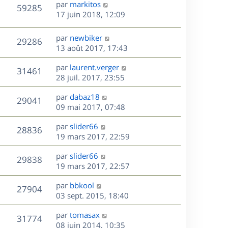
D
par
markitos
n
V
59285
e
e
17 juin 2018, 12:09
i
r
u
e
s
n
r
D
par
newbiker
V
29286
e
i
m
e
13 août 2017, 17:43
e
e
r
u
s
r
s
D
par
laurent.verger
n
V
31461
m
s
e
e
28 juil. 2017, 23:55
i
e
a
r
u
e
s
s
D
g
par
dabaz18
n
r
V
29041
s
e
e
e
09 mai 2017, 07:48
i
m
a
r
u
e
e
s
D
g
par
slider66
n
r
V
s
28836
e
e
e
19 mars 2017, 22:59
i
m
s
r
u
e
e
a
s
D
par
slider66
n
r
V
s
29838
g
e
e
19 mars 2017, 22:57
i
m
s
e
r
u
e
e
a
s
D
par
bbkool
n
r
V
s
27904
g
e
e
03 sept. 2015, 18:40
i
m
s
e
r
u
e
e
a
s
D
par
tomasax
n
r
V
s
31774
g
e
e
08 juin 2014, 10:35
i
m
s