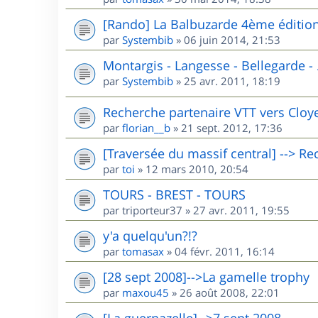
[Rando] La Balbuzarde 4ème éditio
par
Systembib
»
06 juin 2014, 21:53
Montargis - Langesse - Bellegarde - .
par
Systembib
»
25 avr. 2011, 18:19
Recherche partenaire VTT vers Cloyes 
par
florian__b
»
21 sept. 2012, 17:36
[Traversée du massif central] --> R
par
toi
»
12 mars 2010, 20:54
TOURS - BREST - TOURS
par
triporteur37
»
27 avr. 2011, 19:55
y'a quelqu'un?!?
par
tomasax
»
04 févr. 2011, 16:14
[28 sept 2008]-->La gamelle trophy
par
maxou45
»
26 août 2008, 22:01
[La guernazelle]-->7 sept 2008