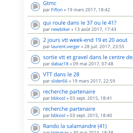
Gtmc
par
Fiflon
»
19 mars 2017, 18:42
qui roule dans le 37 ou le 41?
par
newbiker
»
13 août 2017, 17:43
2 jours vtt week-end 19 et 20 aout
par
laurent.verger
»
28 juil. 2017, 23:55
sortie vtt et gravel dans le centre
par
dabaz18
»
09 mai 2017, 07:48
VTT dans le 28
par
slider66
»
19 mars 2017, 22:59
recherche partenaire
par
bbkool
»
03 sept. 2015, 18:41
recherche partenaire
par
bbkool
»
03 sept. 2015, 18:40
Rando la salamandre (41)
par
tomasax
»
30 mai 2014, 18:38