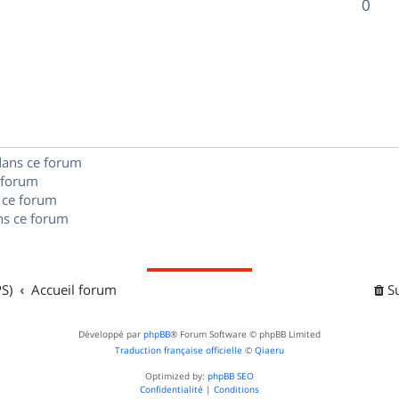
R
0
s
p
s
n
é
e
o
s
p
s
n
e
o
s
s
n
e
dans ce forum
s
s
 forum
e
 ce forum
s ce forum
s
S)
Accueil forum
S
Développé par
phpBB
® Forum Software © phpBB Limited
Traduction française officielle
©
Qiaeru
Optimized by:
phpBB SEO
Confidentialité
|
Conditions