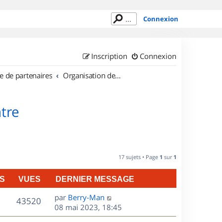
Connexion
Inscription
Connexion
e de partenaires
Organisation de sorties en région Centre
tre
17 sujets • Page
1
sur
1
S
VUES
DERNIER MESSAGE
D
par
Berry-Man
V
43520
e
08 mai 2023, 18:45
r
u