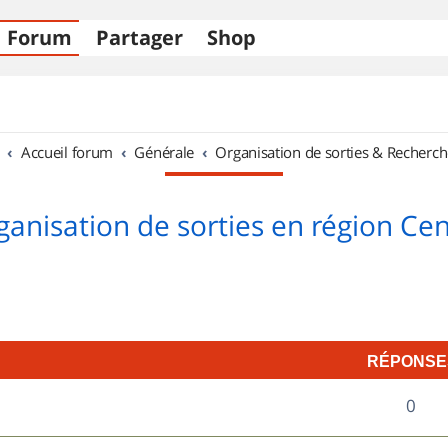
Forum
Partager
Shop
Accueil forum
Générale
Organisation de sorties & Recherch
ganisation de sorties en région Cen
RÉPONSE
R
0
é