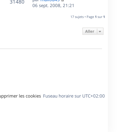
r
V
s
31480
g
e
e
06 sept. 2008, 21:21
i
m
s
e
r
u
e
e
a
s
n
r
17 sujets • Page
1
sur
1
s
g
e
i
m
s
e
e
e
a
Aller
s
r
s
g
m
s
e
e
a
s
g
s
e
a
g
e
upprimer les cookies
Fuseau horaire sur
UTC+02:00