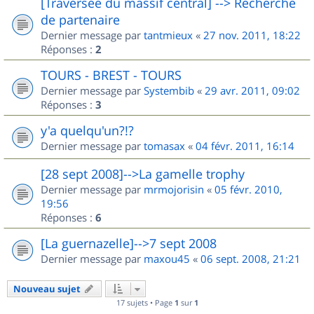
[Traversée du massif central] --> Recherche
de partenaire
Dernier message par
tantmieux
«
27 nov. 2011, 18:22
Réponses :
2
TOURS - BREST - TOURS
Dernier message par
Systembib
«
29 avr. 2011, 09:02
Réponses :
3
y'a quelqu'un?!?
Dernier message par
tomasax
«
04 févr. 2011, 16:14
[28 sept 2008]-->La gamelle trophy
Dernier message par
mrmojorisin
«
05 févr. 2010,
19:56
Réponses :
6
[La guernazelle]-->7 sept 2008
Dernier message par
maxou45
«
06 sept. 2008, 21:21
Nouveau sujet
17 sujets • Page
1
sur
1