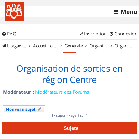
Menu
FAQ
Inscription
Connexion
UtagawaVTT (Randos VTT et VTTAE avec traces GPS)
Accueil forum
Générale
Organisation de sorties & Recherche de partenaires
Organisation de sorties en région Centre
Organisation de sorties en
région Centre
Modérateur :
Modérateurs des Forums
Nouveau sujet
17 sujets • Page
1
sur
1
Sujets