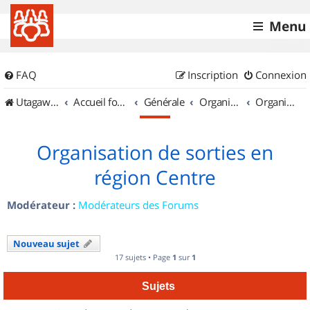
Menu
FAQ
Inscription
Connexion
UtagawaVTT (Randos VTT et VTTAE avec traces GPS)
Accueil forum
Générale
Organisation de sorties & Recherche de partenaires
Organisation de sorties en région Centre
Organisation de sorties en
région Centre
Modérateur :
Modérateurs des Forums
Nouveau sujet
17 sujets • Page
1
sur
1
Sujets