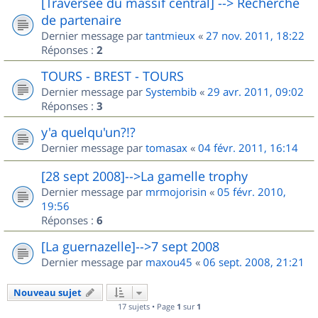
[Traversée du massif central] --> Recherche
de partenaire
Dernier message par
tantmieux
«
27 nov. 2011, 18:22
Réponses :
2
TOURS - BREST - TOURS
Dernier message par
Systembib
«
29 avr. 2011, 09:02
Réponses :
3
y'a quelqu'un?!?
Dernier message par
tomasax
«
04 févr. 2011, 16:14
[28 sept 2008]-->La gamelle trophy
Dernier message par
mrmojorisin
«
05 févr. 2010,
19:56
Réponses :
6
[La guernazelle]-->7 sept 2008
Dernier message par
maxou45
«
06 sept. 2008, 21:21
Nouveau sujet
17 sujets • Page
1
sur
1