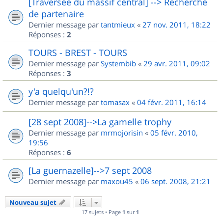
[Traversée du massif central] --> Recherche
de partenaire
Dernier message par
tantmieux
«
27 nov. 2011, 18:22
Réponses :
2
TOURS - BREST - TOURS
Dernier message par
Systembib
«
29 avr. 2011, 09:02
Réponses :
3
y'a quelqu'un?!?
Dernier message par
tomasax
«
04 févr. 2011, 16:14
[28 sept 2008]-->La gamelle trophy
Dernier message par
mrmojorisin
«
05 févr. 2010,
19:56
Réponses :
6
[La guernazelle]-->7 sept 2008
Dernier message par
maxou45
«
06 sept. 2008, 21:21
Nouveau sujet
17 sujets • Page
1
sur
1