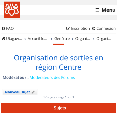
Menu
FAQ
Inscription
Connexion
UtagawaVTT (Randos VTT et VTTAE avec traces GPS)
Accueil forum
Générale
Organisation de sorties & Recherche de partenaires
Organisation de sorties en région Centre
Organisation de sorties en
région Centre
Modérateur :
Modérateurs des Forums
Nouveau sujet
17 sujets • Page
1
sur
1
Sujets