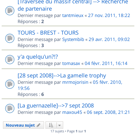
[Traversée du massif central] --> Recherche
de partenaire
Dernier message par
tantmieux
«
27 nov. 2011, 18:22
Réponses :
2
TOURS - BREST - TOURS
Dernier message par
Systembib
«
29 avr. 2011, 09:02
Réponses :
3
y'a quelqu'un?!?
Dernier message par
tomasax
«
04 févr. 2011, 16:14
[28 sept 2008]-->La gamelle trophy
Dernier message par
mrmojorisin
«
05 févr. 2010,
19:56
Réponses :
6
[La guernazelle]-->7 sept 2008
Dernier message par
maxou45
«
06 sept. 2008, 21:21
Nouveau sujet
17 sujets • Page
1
sur
1