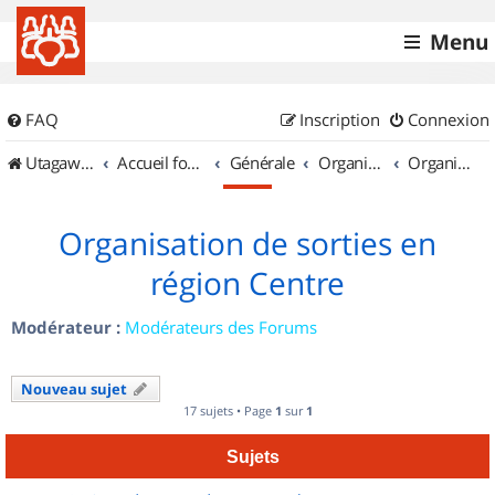
Menu
FAQ
Inscription
Connexion
UtagawaVTT (Randos VTT et VTTAE avec traces GPS)
Accueil forum
Générale
Organisation de sorties & Recherche de partenaires
Organisation de sorties en région Centre
Organisation de sorties en
région Centre
Modérateur :
Modérateurs des Forums
Nouveau sujet
17 sujets • Page
1
sur
1
Sujets