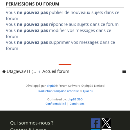
PERMISSIONS DU FORUM
Vous
ne pouvez pas
publier de nouveaux sujets dans ce
forum
Vous
ne pouvez pas
répondre aux sujets dans ce forum
Vous
ne pouvez pas
modifier vos messages dans ce
forum
Vous
ne pouvez pas
supprimer vos messages dans ce
forum
UtagawaVTT (Randos VTT et VTTAE avec traces GPS)
Accueil forum
Développé par
phpBB
® Forum Software © phpBB Limited
Traduction française officielle
©
Qiaeru
Optimized by:
phpBB SEO
Confidentialité
|
Conditions
Qui sommes-nous ?