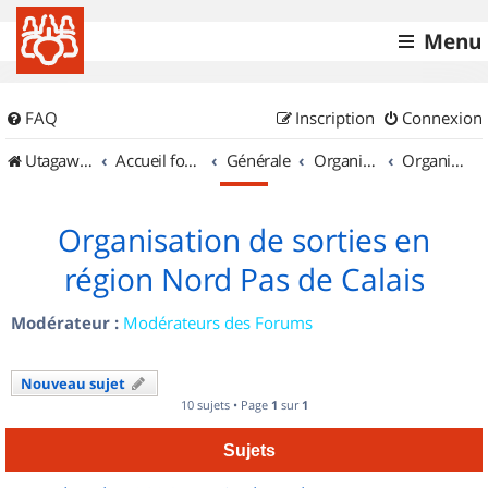
Menu
FAQ
Inscription
Connexion
UtagawaVTT (Randos VTT et VTTAE avec traces GPS)
Accueil forum
Générale
Organisation de sorties & Recherche de partenaires
Organisation de sorties en région Nord Pas de Calais
Organisation de sorties en
région Nord Pas de Calais
Modérateur :
Modérateurs des Forums
Nouveau sujet
10 sujets • Page
1
sur
1
Sujets