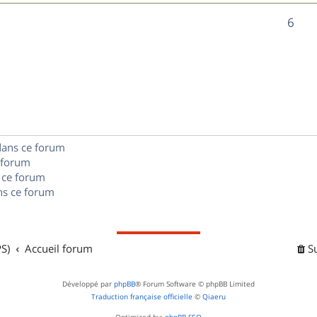
n
é
e
o
R
6
s
p
s
n
é
e
o
s
p
s
n
e
o
s
s
n
e
dans ce forum
s
s
 forum
e
 ce forum
s ce forum
s
S)
Accueil forum
S
Développé par
phpBB
® Forum Software © phpBB Limited
Traduction française officielle
©
Qiaeru