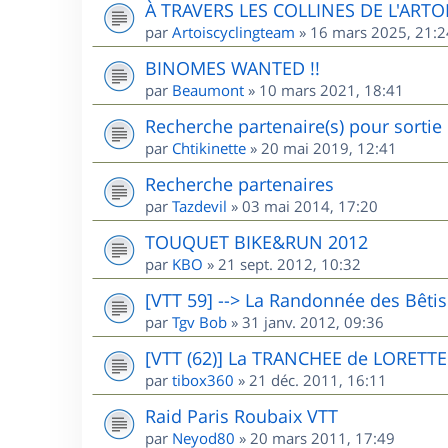
À TRAVERS LES COLLINES DE L'ARTO
par
Artoiscyclingteam
»
16 mars 2025, 21:2
BINOMES WANTED !!
par
Beaumont
»
10 mars 2021, 18:41
Recherche partenaire(s) pour sorti
par
Chtikinette
»
20 mai 2019, 12:41
Recherche partenaires
par
Tazdevil
»
03 mai 2014, 17:20
TOUQUET BIKE&RUN 2012
par
KBO
»
21 sept. 2012, 10:32
[VTT 59] --> La Randonnée des Bêti
par
Tgv Bob
»
31 janv. 2012, 09:36
[VTT (62)] La TRANCHEE de LORETTE
par
tibox360
»
21 déc. 2011, 16:11
Raid Paris Roubaix VTT
par
Neyod80
»
20 mars 2011, 17:49