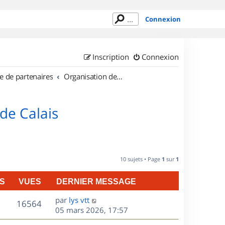
Connexion
Inscription
Connexion
e de partenaires
Organisation de sorties en région Nord Pas de Calais
de Calais
10 sujets • Page
1
sur
1
S
VUES
DERNIER MESSAGE
D
par
lys vtt
V
16564
e
05 mars 2026, 17:57
r
u