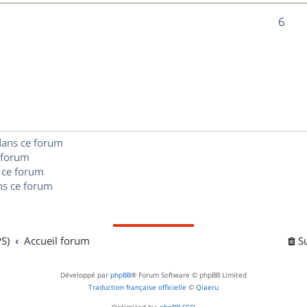
n
é
e
o
R
6
s
p
s
n
é
e
o
s
p
s
n
e
o
s
s
n
e
dans ce forum
s
s
 forum
e
 ce forum
s ce forum
s
S)
Accueil forum
S
Développé par
phpBB
® Forum Software © phpBB Limited
Traduction française officielle
©
Qiaeru