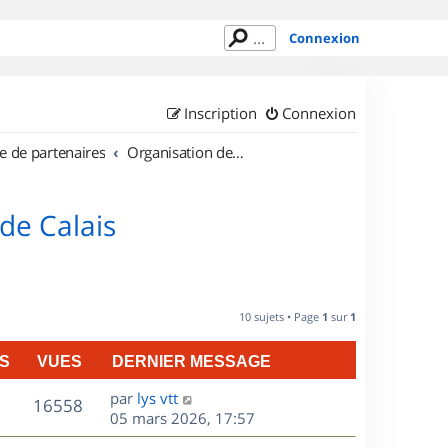
Connexion
Inscription
Connexion
e de partenaires
Organisation de sorties en région Nord Pas de Calais
de Calais
10 sujets • Page
1
sur
1
S
VUES
DERNIER MESSAGE
D
par
lys vtt
V
16558
e
05 mars 2026, 17:57
r
u