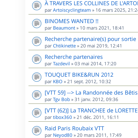
À TRAVERS LES COLLINES DE L'ARTO
par
Artoiscyclingteam
»
16 mars 2025, 21:2
BINOMES WANTED !!
par
Beaumont
»
10 mars 2021, 18:41
Recherche partenaire(s) pour sorti
par
Chtikinette
»
20 mai 2019, 12:41
Recherche partenaires
par
Tazdevil
»
03 mai 2014, 17:20
TOUQUET BIKE&RUN 2012
par
KBO
»
21 sept. 2012, 10:32
[VTT 59] --> La Randonnée des Bêti
par
Tgv Bob
»
31 janv. 2012, 09:36
[VTT (62)] La TRANCHEE de LORETTE
par
tibox360
»
21 déc. 2011, 16:11
Raid Paris Roubaix VTT
par
Neyod80
»
20 mars 2011, 17:49