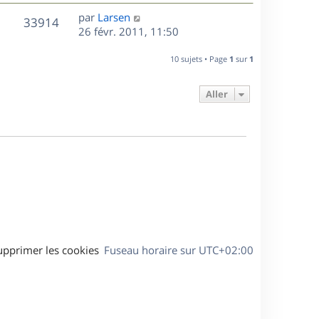
r
u
e
e
a
s
D
par
Larsen
n
r
V
s
33914
g
e
e
26 févr. 2011, 11:50
i
m
s
e
r
u
e
e
a
s
n
r
10 sujets • Page
1
sur
1
s
g
e
i
m
s
e
e
e
a
Aller
s
r
s
g
m
s
e
e
a
s
g
s
e
a
g
e
upprimer les cookies
Fuseau horaire sur
UTC+02:00