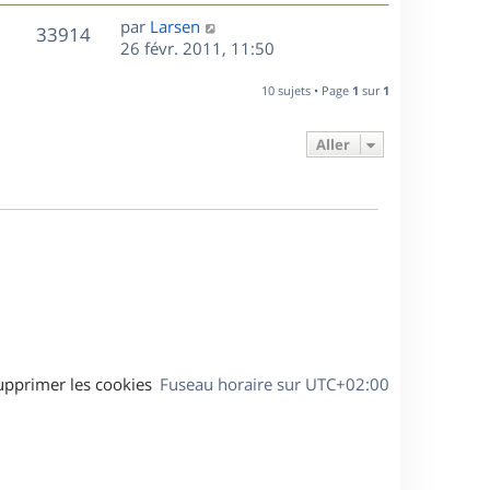
r
u
e
e
a
s
D
par
Larsen
n
r
V
s
33914
g
e
e
26 févr. 2011, 11:50
i
m
s
e
r
u
e
e
a
s
n
r
10 sujets • Page
1
sur
1
s
g
e
i
m
s
e
e
e
a
Aller
s
r
s
g
m
s
e
e
a
s
g
s
e
a
g
e
upprimer les cookies
Fuseau horaire sur
UTC+02:00