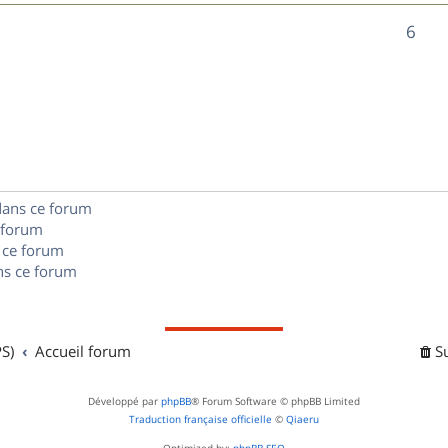
n
é
e
o
R
6
s
p
s
n
é
e
o
s
p
s
n
e
o
s
s
n
e
dans ce forum
s
s
 forum
e
 ce forum
s ce forum
s
S)
Accueil forum
S
Développé par
phpBB
® Forum Software © phpBB Limited
Traduction française officielle
©
Qiaeru