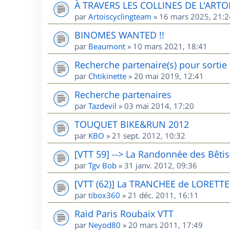
À TRAVERS LES COLLINES DE L'ARTO
par
Artoiscyclingteam
»
16 mars 2025, 21:2
BINOMES WANTED !!
par
Beaumont
»
10 mars 2021, 18:41
Recherche partenaire(s) pour sorti
par
Chtikinette
»
20 mai 2019, 12:41
Recherche partenaires
par
Tazdevil
»
03 mai 2014, 17:20
TOUQUET BIKE&RUN 2012
par
KBO
»
21 sept. 2012, 10:32
[VTT 59] --> La Randonnée des Bêti
par
Tgv Bob
»
31 janv. 2012, 09:36
[VTT (62)] La TRANCHEE de LORETTE
par
tibox360
»
21 déc. 2011, 16:11
Raid Paris Roubaix VTT
par
Neyod80
»
20 mars 2011, 17:49