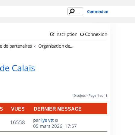
Connexion
Inscription
Connexion
e de partenaires
Organisation de sorties en région Nord Pas de Calais
de Calais
10 sujets • Page
1
sur
1
S
VUES
DERNIER MESSAGE
D
par
lys vtt
V
16558
e
05 mars 2026, 17:57
r
u