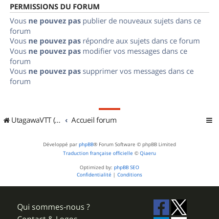
PERMISSIONS DU FORUM
Vous
ne pouvez pas
publier de nouveaux sujets dans ce
forum
Vous
ne pouvez pas
répondre aux sujets dans ce forum
Vous
ne pouvez pas
modifier vos messages dans ce
forum
Vous
ne pouvez pas
supprimer vos messages dans ce
forum
UtagawaVTT (Randos VTT et VTTAE avec traces GPS)
Accueil forum
Développé par
phpBB
® Forum Software © phpBB Limited
Traduction française officielle
©
Qiaeru
Optimized by:
phpBB SEO
Confidentialité
|
Conditions
Qui sommes-nous ?