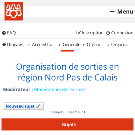
Menu
FAQ
Inscription
Connexion
UtagawaVTT (Randos VTT et VTTAE avec traces GPS)
Accueil forum
Générale
Organisation de sorties & Recherche de partenaires
Organisation de sorties en région Nord Pas de Calais
Organisation de sorties en
région Nord Pas de Calais
Modérateur :
Modérateurs des Forums
Nouveau sujet
10 sujets • Page
1
sur
1
Sujets