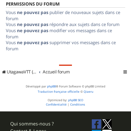
PERMISSIONS DU FORUM
Vous
ne pouvez pas
publier de nouveaux sujets dans ce
forum
Vous
ne pouvez pas
répondre aux sujets dans ce forum
Vous
ne pouvez pas
modifier vos messages dans ce
forum
Vous
ne pouvez pas
supprimer vos messages dans ce
forum
UtagawaVTT (Randos VTT et VTTAE avec traces GPS)
Accueil forum
Développé par
phpBB
® Forum Software © phpBB Limited
Traduction française officielle
©
Qiaeru
Optimized by:
phpBB SEO
Confidentialité
|
Conditions
Qui sommes-nous ?