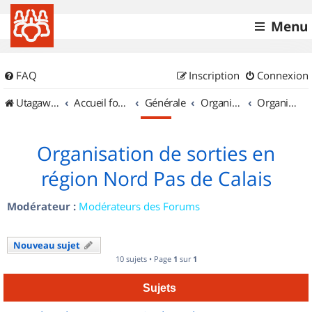
Menu
FAQ
Inscription
Connexion
UtagawaVTT (Randos VTT et VTTAE avec traces GPS)
Accueil forum
Générale
Organisation de sorties & Recherche de partenaires
Organisation de sorties en région Nord Pas de Calais
Organisation de sorties en
région Nord Pas de Calais
Modérateur :
Modérateurs des Forums
Nouveau sujet
10 sujets • Page
1
sur
1
Sujets