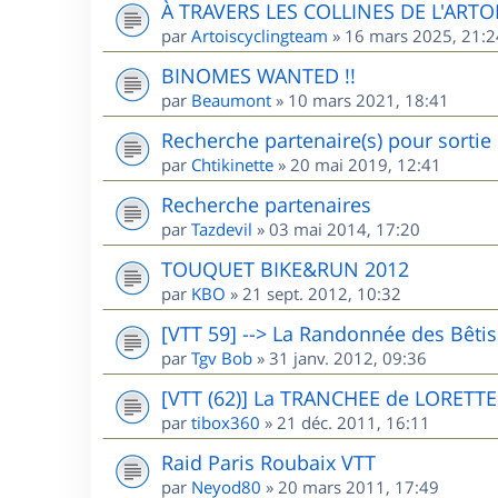
À TRAVERS LES COLLINES DE L'ARTO
par
Artoiscyclingteam
»
16 mars 2025, 21:2
BINOMES WANTED !!
par
Beaumont
»
10 mars 2021, 18:41
Recherche partenaire(s) pour sorti
par
Chtikinette
»
20 mai 2019, 12:41
Recherche partenaires
par
Tazdevil
»
03 mai 2014, 17:20
TOUQUET BIKE&RUN 2012
par
KBO
»
21 sept. 2012, 10:32
[VTT 59] --> La Randonnée des Bêti
par
Tgv Bob
»
31 janv. 2012, 09:36
[VTT (62)] La TRANCHEE de LORETTE
par
tibox360
»
21 déc. 2011, 16:11
Raid Paris Roubaix VTT
par
Neyod80
»
20 mars 2011, 17:49