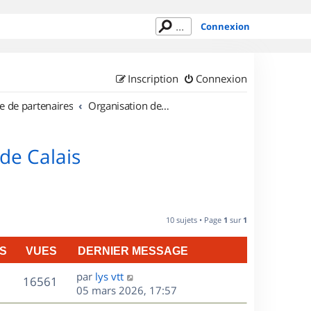
Connexion
Inscription
Connexion
e de partenaires
Organisation de sorties en région Nord Pas de Calais
de Calais
10 sujets • Page
1
sur
1
S
VUES
DERNIER MESSAGE
D
par
lys vtt
V
16561
e
05 mars 2026, 17:57
r
u