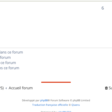
n
é
e
o
R
6
s
p
s
n
é
e
o
s
p
s
n
e
o
s
s
n
e
dans ce forum
s
s
 forum
e
 ce forum
s ce forum
s
S)
Accueil forum
S
Développé par
phpBB
® Forum Software © phpBB Limited
Traduction française officielle
©
Qiaeru