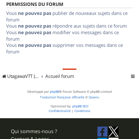
PERMISSIONS DU FORUM
Vous
ne pouvez pas
publier de nouveaux sujets dans ce
forum
Vous
ne pouvez pas
répondre aux sujets dans ce forum
Vous
ne pouvez pas
modifier vos messages dans ce
forum
Vous
ne pouvez pas
supprimer vos messages dans ce
forum
UtagawaVTT (Randos VTT et VTTAE avec traces GPS)
Accueil forum
Développé par
phpBB
® Forum Software © phpBB Limited
Traduction française officielle
©
Qiaeru
Optimized by:
phpBB SEO
Confidentialité
|
Conditions
Qui sommes-nous ?