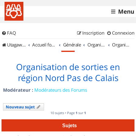
Menu
FAQ
Inscription
Connexion
UtagawaVTT (Randos VTT et VTTAE avec traces GPS)
Accueil forum
Générale
Organisation de sorties & Recherche de partenaires
Organisation de sorties en région Nord Pas de Calais
Organisation de sorties en
région Nord Pas de Calais
Modérateur :
Modérateurs des Forums
Nouveau sujet
10 sujets • Page
1
sur
1
Sujets