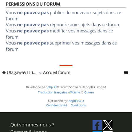
PERMISSIONS DU FORUM
Vous
ne pouvez pas
publier de nouveaux sujets dans ce
forum
Vous
ne pouvez pas
répondre aux sujets dans ce forum
Vous
ne pouvez pas
modifier vos messages dans ce
forum
Vous
ne pouvez pas
supprimer vos messages dans ce
forum
UtagawaVTT (Randos VTT et VTTAE avec traces GPS)
Accueil forum
Développé par
phpBB
® Forum Software © phpBB Limited
Traduction française officielle
©
Qiaeru
Optimized by:
phpBB SEO
Confidentialité
|
Conditions
Qui sommes-nous ?