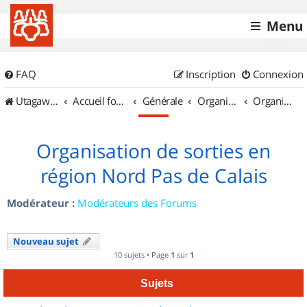
Menu
FAQ
Inscription
Connexion
UtagawaVTT (Randos VTT et VTTAE avec traces GPS)
Accueil forum
Générale
Organisation de sorties & Recherche de partenaires
Organisation de sorties en région Nord Pas de Calais
Organisation de sorties en
région Nord Pas de Calais
Modérateur :
Modérateurs des Forums
Nouveau sujet
10 sujets • Page
1
sur
1
Sujets