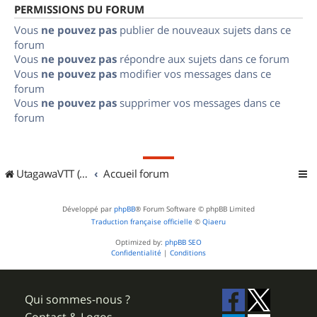
PERMISSIONS DU FORUM
Vous
ne pouvez pas
publier de nouveaux sujets dans ce
forum
Vous
ne pouvez pas
répondre aux sujets dans ce forum
Vous
ne pouvez pas
modifier vos messages dans ce
forum
Vous
ne pouvez pas
supprimer vos messages dans ce
forum
UtagawaVTT (Randos VTT et VTTAE avec traces GPS)
Accueil forum
Développé par
phpBB
® Forum Software © phpBB Limited
Traduction française officielle
©
Qiaeru
Optimized by:
phpBB SEO
Confidentialité
|
Conditions
Qui sommes-nous ?