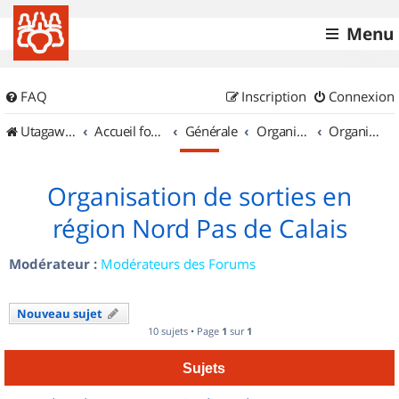
Menu
FAQ
Inscription
Connexion
UtagawaVTT (Randos VTT et VTTAE avec traces GPS)
Accueil forum
Générale
Organisation de sorties & Recherche de partenaires
Organisation de sorties en région Nord Pas de Calais
Organisation de sorties en
région Nord Pas de Calais
Modérateur :
Modérateurs des Forums
Nouveau sujet
10 sujets • Page
1
sur
1
Sujets